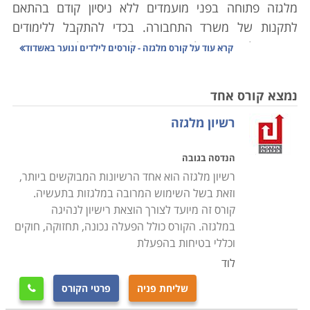
מלגזה פתוחה בפני מועמדים ללא ניסיון קודם בהתאם
לתקנות של משרד התחבורה. בכדי להתקבל ללימודים
בקורס על המועמד להיות בן 18 לפחות ובעל רישיון נהיגה
קרא עוד על
קורס מלגזה - קורסים לילדים ונוער באשדוד
רגיל. בתי הספר המובחרים בתחום פועלים תחת פיקוח
משרד התחבורה ומקפידים להתאים את תכני הלימוד
נמצא קורס אחד
לדרישות החוק.
רשיון מלגזה
תקנות התעבורה בנהיגה על מלגזה
הנדסה בגובה
אם בעבר ניתן היה לנהוג ללא כל הכשרה היום כבר ישנה
רשיון מלגזה הוא אחד הרשיונות המבוקשים ביותר,
חושה להשתתף בהכשרה מקצועית בבית ספר שנמצא תחת
וזאת בשל השימוש המרובה במלגזות בתעשיה.
פיקוח. לימודי נהיגה על מלגזה מתקיימים במספר בתי ספר
קורס זה מיועד לצורך הוצאת רישיון לנהיגה
בהתאם לתכנית לימוד אחידה שקובע משרד התחבורה.
במלגזה. הקורס כולל הפעלה נכונה, תחזוקה, חוקים
בתכנית הלימוד אפשר למצוא נהלי בטיחות לצד מושגי יסוד
וכללי בטיחות בהפעלת
בפיזיקה או חוקים ותקנות. בתום ההדרכה המקצועית
לוד
מתבקשים המשתתפים לעבור מבחן הסמכה שמשקף את
שליחת פניה
פרטי הקורס

הידע שרכשו בקורס.