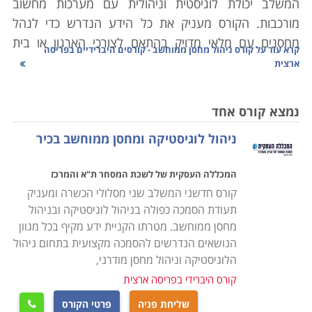
המשלב יכולת לוגיסטית וניהולית עם מערכות מחשוב
מורכבות. הקורס מעניק את כל הידע הנדרש כדי לנהל
מחסנים עם מלאי מדויק בהתאם לצורכי הארגון או בית
קרא עוד על
קורס ניהול מחסן ממוחשב - קורסים היברידיים בפריסה
העסק, סחר יבוא ויצוא, מעקב אחר סחורות נכנסות ויוצאות
ארצית
ויצירת שיתופי פעולה בין הגורמים השונים במערכת
הלוגיסטית.
נמצא קורס אחד
ניהול לוגיסטיקה ומחסן ממוחשב בכיר
הלימודים בקורס ניהול מחסן הינם מקצועיים ביותר,
במסגרת הקורס יועברו שיעורים במגוון נושאים: מבנה
המכללה העסקית של לשכת המסחר ת"א והמרכז
הארגון, רכישה ומכירה של סחורות, כללי היבוא והיצוא,
קורס חדשני המשלב שני מסלולי הכשרה ומעניק
אחזקת מלאי, ניהול המערך האנושי במחסני החברה, מושגי
תעודת הסמכה כפולה בניהול לוגיסטיקה ובניהול
יסוד מקצועיים בתחום הלוגיסטיקה הארגונית, הכרת סוגי
מחסן ממוחשב. מטרתו הקניית ידע מקיף בכל מגוון
התוכנות השונות לניהול מלאי ועוד נושאים רבים בתחום זה.
הנושאים הנדרשים להסמכה מקצועית בתחום ניהול
הלוגיסטיקה וניהול מחסן מודרני,
הקורס אינו מצריך כל ידע מוקדם ועל כן מתאים הן לחיילים
קורס היברידי בפריסה ארצית
משוחררים שעסקו באפסנאות בצבא, או לחסרי ניסיון הרוצים
שליחת פניה
פרטי הקורס
