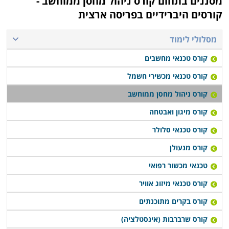
מסננים בתחום
קורס ניהול מחסן ממוחשב -
עבודה, כך שתוכלו לפנות למסלול ערב ובסיום הקורס
קורסים היברידיים בפריסה ארצית
להתקדם לעבודה בתחום.
מסלולי לימוד
קורס ניהול מחסן ממוחשב נערך פעם או פעמיים בשבוע,
קורס טכנאי מחשבים
תלוי במוסד הלימודים, כאשר בחלק המקומות תוכלו לקבל
אף שיעורי השלמה במידה ופספסתם את אחד השיעורים או
קורס טכנאי מכשירי חשמל
הדרכה דרך האינטרנט.
קורס ניהול מחסן ממוחשב
קורס מיגון ואבטחה
קורס טכנאי סלולר
קורס מנעולן
טכנאי מכשור רפואי
קורס טכנאי מיזוג אוויר
קורס בקרים מתוכנתים
קורס שרברבות (אינסטלציה)