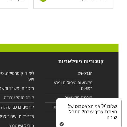
קטגוריות פופלאריות
הנדסאים
לימודי קוסמטיקה, טי
ויופי
מקצועות טיפוליים ופרא
רפואים
מזכירות, משרד וחשב
קורסים מקצועיים
קורס מנהל עבודה
שלום 👋 אני הצ'אטבוט של
לימודי מחשבים ורשתות
קורסים ברכב ונהיגה
האתר! צריך עזרה? התחל
קורסים בניהול
אדריכלות ועיצוב פנים
שיחה.
לימודי שפות
מובייל ואינטרנט