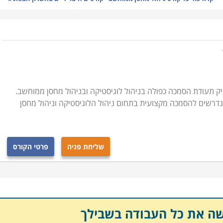
זקת מלאי, ניהול המערך האנושי במחסני החברה, מושגי יסוד
כנות השונות לניהול מלאי ועוד נושאים רבים בתחום זה.
ילים משוחררים שעסקו באפסנאות בצבא, או לחסרי ניסיון הרוצים
ניתן להתקדם בו לתפקידים ניהוליים בכירים ולסלול דרך
 תעודת הסמכה כפולה בניהול לוגיסטיקה ובניהול מחסן ממוחשב.
הנדרשים להסמכה מקצועית בתחום ניהול הלוגיסטיקה וניהול מחסן
 בארגון, הרוצים להרחיב את הידע המקצועי ולפקח באופן
 ההון החשוב ביותר בחברה יצרנית וניהול תקין עשוי להוביל
כליים שהינם לעתים בלתי הפיכים.
שליחת פניה
פרטי הקורס
 להתקדם לתפקיד ניהולי ובין אם אתם עובדים בתחום אחר
יים במסגרת לימודים גמישה, אשר מאפשרת שילוב יחד עם
להתקדם לעבודה בתחום.
שה את כל העבודה בשבילך