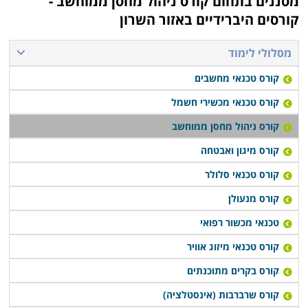
מסננים בתחום
קורס ניהול מחסן ממוחשב -
עבודה, כך שתוכלו לפנות למסלול ערב ובסיום הקורס
קורסים היברידיים באזור השרון
להתקדם לעבודה בתחום.
מסלולי לימוד
קורס ניהול מחסן ממוחשב נערך פעם או פעמיים בשבוע,
קורס טכנאי מחשבים
תלוי במוסד הלימודים, כאשר בחלק המקומות תוכלו לקבל
אף שיעורי השלמה במידה ופספסתם את אחד השיעורים או
קורס טכנאי מכשירי חשמל
הדרכה דרך האינטרנט.
קורס ניהול מחסן ממוחשב
קורס מיגון ואבטחה
קורס טכנאי סלולר
קורס מנעולן
טכנאי מכשור רפואי
קורס טכנאי מיזוג אוויר
קורס בקרים מתוכנתים
קורס שרברבות (אינסטלציה)