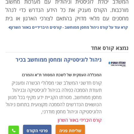
המשלב יכולת לוגיסטית וניהולית עם מערכות מחשוב
מורכבות. הקורס מעניק את כל הידע הנדרש כדי לנהל
מחסנים עם מלאי מדויק בהתאם לצורכי הארגון או בית
העסק, סחר יבוא ויצוא, מעקב אחר סחורות נכנסות ויוצאות
קרא עוד על
קורס ניהול מחסן ממוחשב - קורסים היברידיים באזור השרון
ויצירת שיתופי פעולה בין הגורמים השונים במערכת
הלוגיסטית.
נמצא קורס אחד
ניהול לוגיסטיקה ומחסן ממוחשב בכיר
הלימודים בקורס ניהול מחסן הינם מקצועיים ביותר,
במסגרת הקורס יועברו שיעורים במגוון נושאים: מבנה
המכללה העסקית של לשכת המסחר ת"א והמרכז
הארגון, רכישה ומכירה של סחורות, כללי היבוא והיצוא,
קורס חדשני המשלב שני מסלולי הכשרה ומעניק
אחזקת מלאי, ניהול המערך האנושי במחסני החברה, מושגי
תעודת הסמכה כפולה בניהול לוגיסטיקה ובניהול
יסוד מקצועיים בתחום הלוגיסטיקה הארגונית, הכרת סוגי
מחסן ממוחשב. מטרתו הקניית ידע מקיף בכל מגוון
התוכנות השונות לניהול מלאי ועוד נושאים רבים בתחום זה.
הנושאים הנדרשים להסמכה מקצועית בתחום ניהול
הלוגיסטיקה וניהול מחסן מודרני,
הקורס אינו מצריך כל ידע מוקדם ועל כן מתאים הן לחיילים
קורס היברידי באזור השרון
משוחררים שעסקו באפסנאות בצבא, או לחסרי ניסיון הרוצים
שליחת פניה
פרטי הקורס
