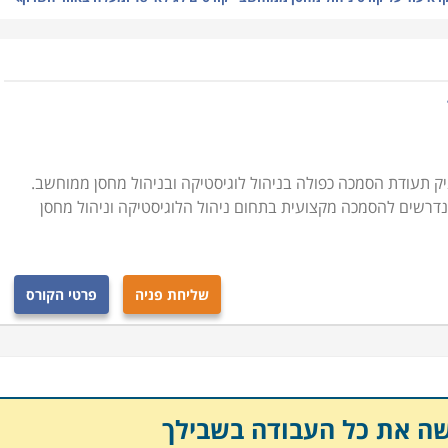
זקת מלאי, ניהול המערך האנושי במחסני החברה, מושגי יסוד
כנות השונות לניהול מלאי ועוד נושאים רבים בתחום זה.
ילים משוחררים שעסקו באפסנאות בצבא, או לחסרי ניסיון הרוצים
ניתן להתקדם בו לתפקידים ניהוליים בכירים ולסלול דרך
 תעודת הסמכה כפולה בניהול לוגיסטיקה ובניהול מחסן ממוחשב.
הנדרשים להסמכה מקצועית בתחום ניהול הלוגיסטיקה וניהול מחסן
 בארגון, הרוצים להרחיב את הידע המקצועי ולפקח באופן
 ההון החשוב ביותר בחברה יצרנית וניהול תקין עשוי להוביל
כליים שהינם לעתים בלתי הפיכים.
שליחת פניה
פרטי הקורס
 להתקדם לתפקיד ניהולי ובין אם אתם עובדים בתחום אחר
יים במסגרת לימודים גמישה, אשר מאפשרת שילוב יחד עם
להתקדם לעבודה בתחום.
שה את כל העבודה בשבילך