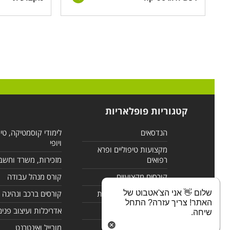
קטגוריות פופלאריות
הנדסאים
לימודי קוסמטיקה, טי
ויופי
מקצועות טיפוליים ופרא
רפואים
מזכירות, משרד וחשב
קורסים מקצועיים
קורס מנהל עבודה
שלום 👋 אני הצ'אטבוט של
לימודי מחשבים ורשתות
קורסים ברכב ונהיגה
האתר! צריך עזרה? התחל
קורסים בניהול
אדריכלות ועיצוב פנים
שיחה.
לימודי שפות
מובייל ואינטרנט