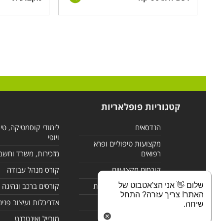
קטגוריות פופלאריות
הנדסאים
לימודי קוסמטיקה, טי
ויופי
מקצועות טיפוליים ופרא
רפואים
מזכירות, משרד וחשב
קורסים מקצועיים
קורס מנהל עבודה
שלום 👋 אני הצ'אטבוט של
לימודי מחשבים ורשתות
קורסים ברכב ונהיגה
האתר! צריך עזרה? התחל
קורסים בניהול
אדריכלות ועיצוב פנים
שיחה.
לימודי שפות
מובייל ואינטרנט