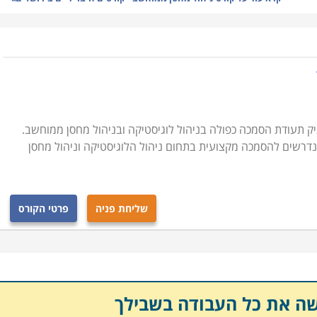
זקת מלאי, ניהול המערך האנושי במחסני החברה, מושגי יסוד
כנות השונות לניהול מלאי ועוד נושאים רבים בתחום זה.
ילים משוחררים שעסקו באפסנאות בצבא, או לחסרי ניסיון הרוצים
ניתן להתקדם בו לתפקידים ניהוליים בכירים ולסלול דרך
 תעודת הסמכה כפולה בניהול לוגיסטיקה ובניהול מחסן ממוחשב.
הנדרשים להסמכה מקצועית בתחום ניהול הלוגיסטיקה וניהול מחסן
 בארגון, הרוצים להרחיב את הידע המקצועי ולפקח באופן
 ההון החשוב ביותר בחברה יצרנית וניהול תקין עשוי להוביל
כליים שהינם לעתים בלתי הפיכים.
שליחת פניה
פרטי הקורס
 להתקדם לתפקיד ניהולי ובין אם אתם עובדים בתחום אחר
יים במסגרת לימודים גמישה, אשר מאפשרת שילוב יחד עם
להתקדם לעבודה בתחום.
שה את כל העבודה בשבילך