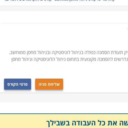
זקת מלאי, ניהול המערך האנושי במחסני החברה, מושגי יסוד
כנות השונות לניהול מלאי ועוד נושאים רבים בתחום זה.
ילים משוחררים שעסקו באפסנאות בצבא, או לחסרי ניסיון הרוצים
ניתן להתקדם בו לתפקידים ניהוליים בכירים ולסלול דרך
 תעודת הסמכה כפולה בניהול לוגיסטיקה ובניהול מחסן ממוחשב.
הנדרשים להסמכה מקצועית בתחום ניהול הלוגיסטיקה וניהול מחסן
 בארגון, הרוצים להרחיב את הידע המקצועי ולפקח באופן
 ההון החשוב ביותר בחברה יצרנית וניהול תקין עשוי להוביל
כליים שהינם לעתים בלתי הפיכים.
שליחת פניה
פרטי הקורס
 להתקדם לתפקיד ניהולי ובין אם אתם עובדים בתחום אחר
יים במסגרת לימודים גמישה, אשר מאפשרת שילוב יחד עם
להתקדם לעבודה בתחום.
שה את כל העבודה בשבילך