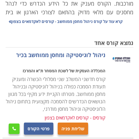
מורכבות. הקורס מעניק את כל הידע הנדרש כדי לנהל
מחסנים עם מלאי מדויק בהתאם לצורכי הארגון או בית
העסק, סחר יבוא ויצוא, מעקב אחר סחורות נכנסות ויוצאות
קרא עוד על
קורס ניהול מחסן ממוחשב - קורסים לאקדמאים בצפון
ויצירת שיתופי פעולה בין הגורמים השונים במערכת
הלוגיסטית.
נמצא קורס אחד
ניהול לוגיסטיקה ומחסן ממוחשב בכיר
הלימודים בקורס ניהול מחסן הינם מקצועיים ביותר,
במסגרת הקורס יועברו שיעורים במגוון נושאים: מבנה
המכללה העסקית של לשכת המסחר ת"א והמרכז
הארגון, רכישה ומכירה של סחורות, כללי היבוא והיצוא,
קורס חדשני המשלב שני מסלולי הכשרה ומעניק
אחזקת מלאי, ניהול המערך האנושי במחסני החברה, מושגי
תעודת הסמכה כפולה בניהול לוגיסטיקה ובניהול
יסוד מקצועיים בתחום הלוגיסטיקה הארגונית, הכרת סוגי
מחסן ממוחשב. מטרתו הקניית ידע מקיף בכל מגוון
התוכנות השונות לניהול מלאי ועוד נושאים רבים בתחום זה.
הנושאים הנדרשים להסמכה מקצועית בתחום ניהול
הלוגיסטיקה וניהול מחסן מודרני,
הקורס אינו מצריך כל ידע מוקדם ועל כן מתאים הן לחיילים
קורסים - קורסים לאקדמאים בצפון
משוחררים שעסקו באפסנאות בצבא, או לחסרי ניסיון הרוצים
שליחת פניה
פרטי הקורס

להשתלב במערך הלוגיסטי בחברה שכן, מדובר במקצוע