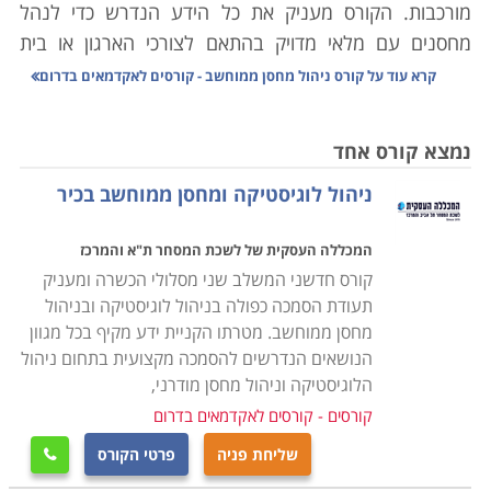
מורכבות. הקורס מעניק את כל הידע הנדרש כדי לנהל
מחסנים עם מלאי מדויק בהתאם לצורכי הארגון או בית
העסק, סחר יבוא ויצוא, מעקב אחר סחורות נכנסות ויוצאות
קרא עוד על
קורס ניהול מחסן ממוחשב - קורסים לאקדמאים בדרום
ויצירת שיתופי פעולה בין הגורמים השונים במערכת
הלוגיסטית.
נמצא קורס אחד
ניהול לוגיסטיקה ומחסן ממוחשב בכיר
הלימודים בקורס ניהול מחסן הינם מקצועיים ביותר,
במסגרת הקורס יועברו שיעורים במגוון נושאים: מבנה
המכללה העסקית של לשכת המסחר ת"א והמרכז
הארגון, רכישה ומכירה של סחורות, כללי היבוא והיצוא,
קורס חדשני המשלב שני מסלולי הכשרה ומעניק
אחזקת מלאי, ניהול המערך האנושי במחסני החברה, מושגי
תעודת הסמכה כפולה בניהול לוגיסטיקה ובניהול
יסוד מקצועיים בתחום הלוגיסטיקה הארגונית, הכרת סוגי
מחסן ממוחשב. מטרתו הקניית ידע מקיף בכל מגוון
התוכנות השונות לניהול מלאי ועוד נושאים רבים בתחום זה.
הנושאים הנדרשים להסמכה מקצועית בתחום ניהול
הלוגיסטיקה וניהול מחסן מודרני,
הקורס אינו מצריך כל ידע מוקדם ועל כן מתאים הן לחיילים
קורסים - קורסים לאקדמאים בדרום
משוחררים שעסקו באפסנאות בצבא, או לחסרי ניסיון הרוצים
שליחת פניה
פרטי הקורס

להשתלב במערך הלוגיסטי בחברה שכן, מדובר במקצוע