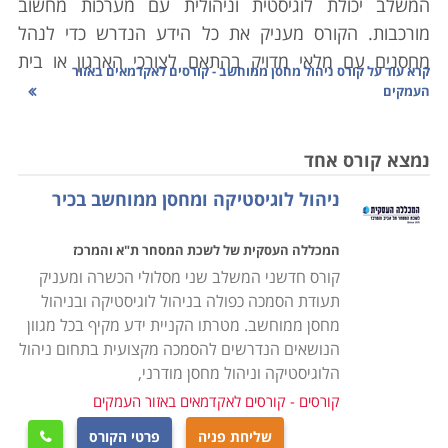
המשלב יכולת לוגיסטית וניהולית עם מערכות מחשוב
מורכבות. הקורס מעניק את כל הידע הנדרש כדי לנהל
מחסנים עם מלאי מדויק בהתאם לצורכי הארגון או בית
קרא עוד על
קורס ניהול מחסן ממוחשב - קורסים לאקדמאים באזור
העסק, סחר יבוא ויצוא, מעקב אחר סחורות נכנסות ויוצאות
העמקים
ויצירת שיתופי פעולה בין הגורמים השונים במערכת
הלוגיסטית.
נמצא קורס אחד
ניהול לוגיסטיקה ומחסן ממוחשב בכיר
הלימודים בקורס ניהול מחסן הינם מקצועיים ביותר,
במסגרת הקורס יועברו שיעורים במגוון נושאים: מבנה
המכללה העסקית של לשכת המסחר ת"א והמרכז
הארגון, רכישה ומכירה של סחורות, כללי היבוא והיצוא,
קורס חדשני המשלב שני מסלולי הכשרה ומעניק
אחזקת מלאי, ניהול המערך האנושי במחסני החברה, מושגי
תעודת הסמכה כפולה בניהול לוגיסטיקה ובניהול
יסוד מקצועיים בתחום הלוגיסטיקה הארגונית, הכרת סוגי
מחסן ממוחשב. מטרתו הקניית ידע מקיף בכל מגוון
התוכנות השונות לניהול מלאי ועוד נושאים רבים בתחום זה.
הנושאים הנדרשים להסמכה מקצועית בתחום ניהול
הלוגיסטיקה וניהול מחסן מודרני,
הקורס אינו מצריך כל ידע מוקדם ועל כן מתאים הן לחיילים
קורסים - קורסים לאקדמאים באזור העמקים
משוחררים שעסקו באפסנאות בצבא, או לחסרי ניסיון הרוצים
שליחת פניה
פרטי הקורס
