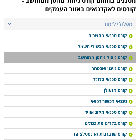
מסננים בתחום
קורס ניהול מחסן ממוחשב -
עבודה, כך שתוכלו לפנות למסלול ערב ובסיום הקורס
קורסים לאקדמאים באזור העמקים
להתקדם לעבודה בתחום.
מסלולי לימוד
קורס ניהול מחסן ממוחשב נערך פעם או פעמיים בשבוע,
קורס טכנאי מחשבים
תלוי במוסד הלימודים, כאשר בחלק המקומות תוכלו לקבל
אף שיעורי השלמה במידה ופספסתם את אחד השיעורים או
קורס טכנאי מכשירי חשמל
הדרכה דרך האינטרנט.
קורס ניהול מחסן ממוחשב
קורס מיגון ואבטחה
קורס טכנאי סלולר
קורס מנעולן
טכנאי מכשור רפואי
קורס טכנאי מיזוג אוויר
קורס בקרים מתוכנתים
קורס שרברבות (אינסטלציה)