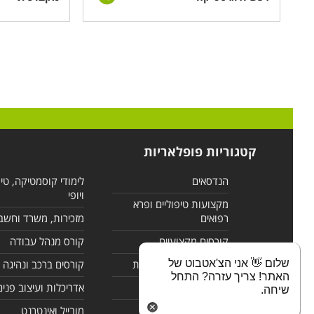
קטגוריות פופלאריות
הנדסאים
לימודי קוסמטיקה, טי
ויופי
מקצועות טיפוליים ופרא
רפואים
מזכירות, משרד וחשב
קורסים מקצועיים
קורס מנהל עבודה
שלום 👋 אני הצ'אטבוט של
לימודי מחשבים ורשתות
קורסים ברכב ונהיגה
האתר! צריך עזרה? התחל
קורסים בניהול
אדריכלות ועיצוב פנים
שיחה.
לימודי שפות
מובייל ואינטרנט