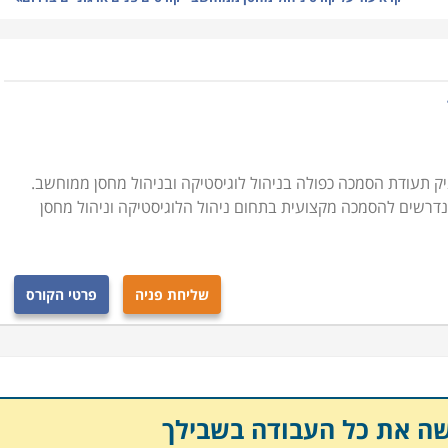
זקת מלאי, ניהול המערך האנושי במחסני החברה, מושגי יסוד
כנות השונות לניהול מלאי ועוד נושאים רבים בתחום זה.
ילים משוחררים שעסקו באפסנאות בצבא, או לחסרי ניסיון הרוצים
ניתן להתקדם בו לתפקידים ניהוליים בכירים ולסלול דרך
 תעודת הסמכה כפולה בניהול לוגיסטיקה ובניהול מחסן ממוחשב.
הנדרשים להסמכה מקצועית בתחום ניהול הלוגיסטיקה וניהול מחסן
 בארגון, הרוצים להרחיב את הידע המקצועי ולפקח באופן
 ההון החשוב ביותר בחברה יצרנית וניהול תקין עשוי להוביל
כליים שהינם לעתים בלתי הפיכים.
שליחת פניה
פרטי הקורס
 להתקדם לתפקיד ניהולי ובין אם אתם עובדים בתחום אחר
יים במסגרת לימודים גמישה, אשר מאפשרת שילוב יחד עם
להתקדם לעבודה בתחום.
שה את כל העבודה בשבילך