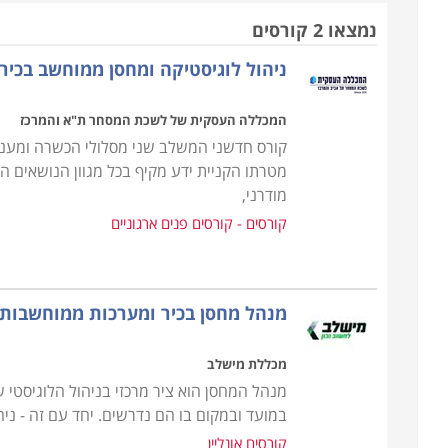
מקצועיים בתחום הלוגיסטיקה הארגונית, הכרת סוגי התו
נמצאו 2 קורסים
ניהול לוגיסטיקה ומחסן ממוחשב בכיר
הקורס אינו מצריך כל ידע מוקדם ועל כן מתאים הן לחי
להשתלב במערך הלוגיסטי בחברה שכן, מדובר במקצוע ש
המכללה העסקית של לשכת המסחר ת"א והמרכז
מקצועית מצליחה ורווחית וזאת תוך זמן קצר יחסית.
קורס חדשני המשלב שני מסלולי הכשרה ומעניק
מטרתו הקניית ידע מקיף בכל מגוון הנושאים 
לימודי קורס ניהול מחסן ממוחשב מתאימים גם למנהלים
מודרני,
מעמיק יותר על ההתנהלות בחברה, שכן המלאי מהווה את
קורסים - קורסים פנים ארגוניים
לרווחים כמו גם להפך, ניהול לקוי יכול לגרום נזקים כל
האם ניתן לשלב בין הקורס לעבודה?
מנהל מחסן בכיר ומערכות ממוחשבות
בין אם אתם עובדים בחברה בתפקיד זוטר במחסן ורוצים
לגמרי, הרי מדובר ברוב מקומות הלימוד בקורס, המתק
מכללת מישלב
עבודה, כך שתוכלו לפנות למסלול ערב ובסיום הקורס 
מנהל המחסן הוא ציר מרכזי בניהול הלוגיסטי ש
במועד ובמקום בו הם נדרשים. יחד עם זה - ניה
קורס ניהול מחסן ממוחשב נערך פעם או פעמיים בשבוע
קורסים אונליין