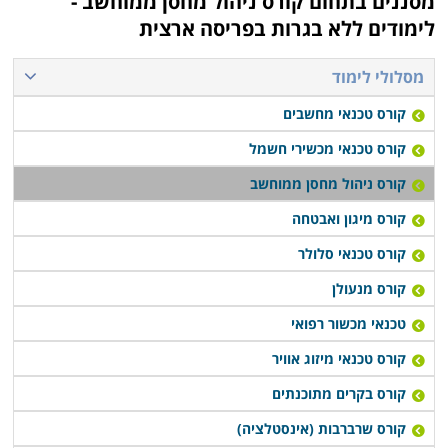
מסננים בתחום
קורס ניהול מחסן ממוחשב -
עבודה, כך שתוכלו לפנות למסלול ערב ובסיום הקורס
לימודים ללא בגרות בפריסה ארצית
להתקדם לעבודה בתחום.
מסלולי לימוד
קורס ניהול מחסן ממוחשב נערך פעם או פעמיים בשבוע,
קורס טכנאי מחשבים
תלוי במוסד הלימודים, כאשר בחלק המקומות תוכלו לקבל
אף שיעורי השלמה במידה ופספסתם את אחד השיעורים או
קורס טכנאי מכשירי חשמל
הדרכה דרך האינטרנט.
קורס ניהול מחסן ממוחשב
קורס מיגון ואבטחה
קורס טכנאי סלולר
קורס מנעולן
טכנאי מכשור רפואי
קורס טכנאי מיזוג אוויר
קורס בקרים מתוכנתים
קורס שרברבות (אינסטלציה)