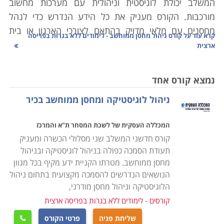
המשלב יכולת לוגיסטית וניהולית עם מערכות מחשוב
מורכבות. הקורס מעניק את כל הידע הנדרש כדי לנהל
מחסנים עם מלאי מדויק בהתאם לצורכי הארגון או בית
קרא עוד על
קורס ניהול מחסן ממוחשב - לימודים ללא בגרות בפריסה
העסק, סחר יבוא ויצוא, מעקב אחר סחורות נכנסות ויוצאות
ארצית
ויצירת שיתופי פעולה בין הגורמים השונים במערכת
הלוגיסטית.
נמצא קורס אחד
ניהול לוגיסטיקה ומחסן ממוחשב בכיר
הלימודים בקורס ניהול מחסן הינם מקצועיים ביותר,
במסגרת הקורס יועברו שיעורים במגוון נושאים: מבנה
המכללה העסקית של לשכת המסחר ת"א והמרכז
הארגון, רכישה ומכירה של סחורות, כללי היבוא והיצוא,
קורס חדשני המשלב שני מסלולי הכשרה ומעניק
אחזקת מלאי, ניהול המערך האנושי במחסני החברה, מושגי
תעודת הסמכה כפולה בניהול לוגיסטיקה ובניהול
יסוד מקצועיים בתחום הלוגיסטיקה הארגונית, הכרת סוגי
מחסן ממוחשב. מטרתו הקניית ידע מקיף בכל מגוון
התוכנות השונות לניהול מלאי ועוד נושאים רבים בתחום זה.
הנושאים הנדרשים להסמכה מקצועית בתחום ניהול
הלוגיסטיקה וניהול מחסן מודרני,
הקורס אינו מצריך כל ידע מוקדם ועל כן מתאים הן לחיילים
קורסים - לימודים ללא בגרות בפריסה ארצית
משוחררים שעסקו באפסנאות בצבא, או לחסרי ניסיון הרוצים
שליחת פניה
פרטי הקורס
