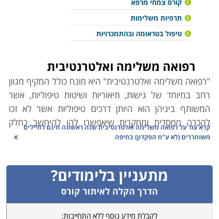
קורס צמחי מרפא
תרפיות משלימות
טיפול בטראומה ובהתמכרויות
רפואה משלימה ואלטרנטיבית
"רפואה משלימה ואלטרנטיבית" היא מונח כולל המקיף מגוון
רחב במיוחד של גישות, תיאוריות ושיטות טיפוליות, אשר
המשותף ביניהן הוא היותן דרכים טיפוליות אשר לא זכו
להכרה ממסדית ומחקרית שיאפשרו להן להיחשב כחלק
קרא עוד על
רפואה משלימה ואלטרנטיבית שנה ראשונה חינם לחיילים
מהרפואה הקונבנציונלית הממוסדת. המונח "אלטרנטיבית"
משוחררים (לא ע"ח הפקדון) בחיפה
מעיד על היותן תחליף לרפואה המערבית המקובלת,
ו"משלימה" משום שטיפול בהן משלים את כלי הפעולה
מתעניין בלימודים?
המקובלים.
הדרך הקלה לאיתור קורס
במסגרת זו קיימות דרכי טיפול רבות מאוד הנשענות על
לקבלת מידע נוסף ללא התחייבות:
אסכולות נפרדות ומקורות שונים. חלק גדול מתוכן נשענות