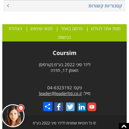
קטגוריות קשורות
והדרישות נעות בין ריאיון אישי, תואר אקדמי כתנאי או ניסיון
בתפקיד ניהולי. גם היקף שעות הלימוד משתנה בין
המוסדות השונים ואורכם של הקורסים אינו אחיד. רוב
מפת אתר לגולש
|
פרסם באתר
|
תנאי שימוש
|
הצהרת
הקורסים מתקיימים כסמינרים מרוכזים או כלימודי ערב לאחר
נגישות
שעות העבודה.
Coursim
לידר סיני 2022 בע"מ (קורסים)
האומן 17, חדרה
פקס: 04-6323192
מייל:
leader@leaderltd.co.il
Share
© כל הזכויות שמורות ללידר סיני 2022 בע"מ