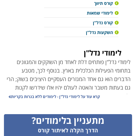
קורס תיווך
לימודי שמאות
קורס נדל"ן
השקעות נדל"ן
לימודי נדל"ן
לימודי נדל"ן פותחים דלת לאחד
מן השוקקים והמגוונים
בתחומי הפעילות הכלכלית בארץ. בנוסף לכך, מטבע
הדברים הוא גם אחד המגזרים העסקיים היציבים בשוק; הרי
גם בעתות משבר והאטה לעולם יהיו אלו שידרשו לקנות
ולמכור נכסים. היזמות בתחום מתאפיינת בפעילות ארוכת
קרא עוד על
לימודי נדל"ן - לימודים ללא בגרות בקריות
טווח, ואפילו מיתון והאטה כלכלית אינם אות לקפאון
בפעילות, הרי גם מכירה בהפסד, או אפילו פשיטת רגל הן
מתעניין בלימודים?
פעילויות מסחרית המייצרות הזדמנות עבור גורמים אחרים
בתחום ליזום ולהרוויח.
הדרך הקלה לאיתור קורס