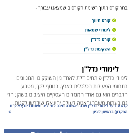
בחר קורס מתוך רשימת הקורסים שמצאנו עבורך -
קורס תיווך
לימודי שמאות
קורס נדל"ן
השקעות נדל"ן
לימודי נדל"ן
לימודי נדל"ן פותחים דלת לאחד
מן השוקקים והמגוונים
בתחומי הפעילות הכלכלית בארץ. בנוסף לכך, מטבע
הדברים הוא גם אחד המגזרים העסקיים היציבים בשוק; הרי
גם בעתות משבר והאטה לעולם יהיו אלו שידרשו לקנות
קרא עוד על
לימודי נדל"ן שנה ראשונה חינם לחיילים משוחררים (לא ע"ח
ולמכור נכסים. היזמות בתחום מתאפיינת בפעילות ארוכת
הפקדון) בראשון לציון
טווח, ואפילו מיתון והאטה כלכלית אינם אות לקפאון
בפעילות, הרי גם מכירה בהפסד, או אפילו פשיטת רגל הן