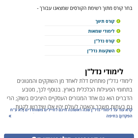
בחר קורס מתוך רשימת הקורסים שמצאנו עבורך -
קורס תיווך
לימודי שמאות
קורס נדל"ן
השקעות נדל"ן
לימודי נדל"ן
לימודי נדל"ן פותחים דלת לאחד
מן השוקקים והמגוונים
בתחומי הפעילות הכלכלית בארץ. בנוסף לכך, מטבע
הדברים הוא גם אחד המגזרים העסקיים היציבים בשוק; הרי
גם בעתות משבר והאטה לעולם יהיו אלו שידרשו לקנות
קרא עוד על
לימודי נדל"ן שנה ראשונה חינם לחיילים משוחררים (לא ע"ח
ולמכור נכסים. היזמות בתחום מתאפיינת בפעילות ארוכת
הפקדון) בחיפה
טווח, ואפילו מיתון והאטה כלכלית אינם אות לקפאון
בפעילות, הרי גם מכירה בהפסד, או אפילו פשיטת רגל הן