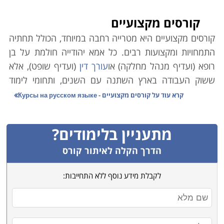
קורסים מקצועיים
קורסים מקצועיים היא מטרייה רחבה במיוחד, הכולל תחתיה
התמחויות ומקצועות רבים. כל אמא יהודייה חולמת על בן
רופא (ועדיף מנהל מחלקה) או
עורך דין
(ועדיף שופט), אלא
ששוק העבודה בארץ השתנה עם השנים, ותחומי לימוד
אקדמיים רבים אינם מבטיחים עבודה יציבה ופרנסה בענף.
קרא עוד על
קורסים מקצועיים - Курсы на русском языке
במקביל לכך, הולך וגובר במשק הצורך בעובדים מקצועיים.
כמו כן ירידת קרנם (הבלתי-מוצדקת) של בתי הספר
מתעניין בלימודים?
המלמדים קורסים מקצועיים גרמה למחסור משמעותי במשק
בידיים עובדות ומיומנות בענפים שונים.
הדרך הקלה לאיתור קורס
משרד הכלכלה הוא הגורם הממלכתי אשר מנסה לסייע
לקבלת מידע נוסף ללא התחייבות:
באיזון הנדרש, וגורמי המחקר הממונים בו פרסמו טבלה
זו אשר מנתחת את המקצועות השונים בהתאם לצרכי השוק,
הביקוש לעובדים והשכר על פי מקצועות. הנתונים בה
מצביעים במובהק על מגמות אשר ממילא מדובר בהן רבות.