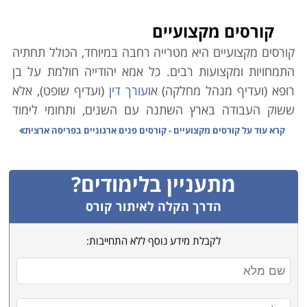
קורסים מקצועיים
קורסים מקצועיים היא מטרייה רחבה במיוחד, הכולל תחתיה
התמחויות ומקצועות רבים. כל אמא יהודייה חולמת על בן
רופא (ועדיף מנהל מחלקה) או
עורך דין
(ועדיף שופט), אלא
ששוק העבודה בארץ השתנה עם השנים, ותחומי לימוד
אקדמיים רבים אינם מבטיחים עבודה יציבה ופרנסה בענף.
קרא עוד על
קורסים מקצועיים - קורסים פנים ארגוניים בפריסה ארצית
במקביל לכך, הולך וגובר במשק הצורך בעובדים מקצועיים.
כמו כן ירידת קרנם (הבלתי-מוצדקת) של בתי הספר
מתעניין בלימודים?
המלמדים קורסים מקצועיים גרמה למחסור משמעותי במשק
בידיים עובדות ומיומנות בענפים שונים.
הדרך הקלה לאיתור קורס
משרד הכלכלה הוא הגורם הממלכתי אשר מנסה לסייע
לקבלת מידע נוסף ללא התחייבות:
באיזון הנדרש, וגורמי המחקר הממונים בו פרסמו טבלה
זו אשר מנתחת את המקצועות השונים בהתאם לצרכי השוק,
הביקוש לעובדים והשכר על פי מקצועות. הנתונים בה
מצביעים במובהק על מגמות אשר ממילא מדובר בהן רבות.