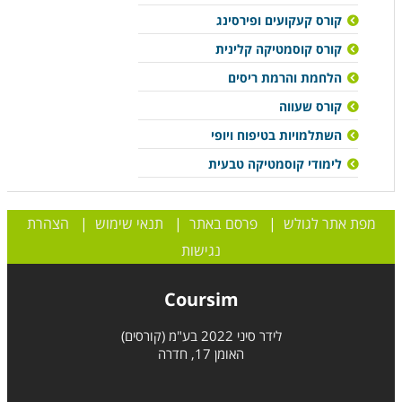
קורס קעקועים ופירסינג
קורס קוסמטיקה קלינית
הלחמת והרמת ריסים
קורס שעווה
השתלמויות בטיפוח ויופי
לימודי קוסמטיקה טבעית
מפת אתר לגולש
|
פרסם באתר
|
תנאי שימוש
|
הצהרת
נגישות
Coursim
לידר סיני 2022 בע"מ (קורסים)
האומן 17, חדרה