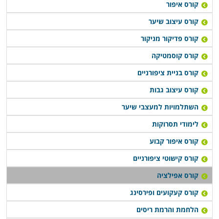
הנוחות לך או כעבודה נוספת. עבור אלו העוסקים בתחום,
קורס איפור
קורס אפילציה הוא
הכשרה נוספת המשלימה את הידע
קורס עיצוב שיער
הקיים, וכן פתיחת אפשרות ליכולת לייעץ ללקוחותייך באשר
קורס פדיקור מניקור
לאופציה המתאימה ביותר עבורם להסרת שיער. ייעוץ זה,
קורס קוסמטיקה
מגביר, מחד, את האמינות המקצועית שלכם כאנשי מקצוע,
ומאידך מגביר את שביעות הרצון ואת נאמנותו של הלקוח
קורס בניית ציפורניים
לשירות הניתן לו.
קורס עיצוב גבות
השתלמויות למעצבי שיער
לימודי תסרוקות
קורס איפור קבוע
קורס קישוטי ציפורניים
קורס אפילציה
קורס קעקועים ופירסינג
הלחמת והרמת ריסים