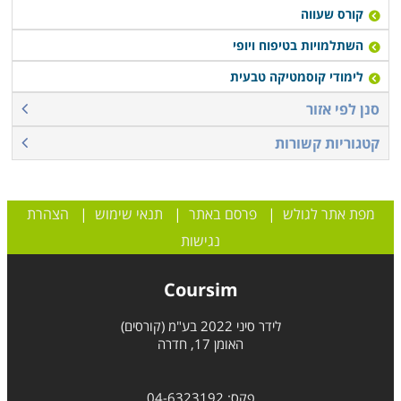
קורס שעווה
השתלמויות בטיפוח ויופי
לימודי קוסמטיקה טבעית
סנן לפי אזור
קטגוריות קשורות
מפת אתר לגולש
|
פרסם באתר
|
תנאי שימוש
|
הצהרת
נגישות
Coursim
לידר סיני 2022 בע"מ (קורסים)
האומן 17, חדרה
פקס: 04-6323192