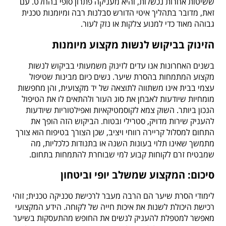
ששיטות אחרות נכשלות, והיא מעניקה פתרון סופי בהחלט. עם
זאת, מדובר בתהליך איטי הדורש סבלנות רבה ומיומנות טכנית
גבוהה מאוד כדי למנוע צלקות או נזק לעור.
הזינוק בביקוש לנשות מקצוע מיומנות
בשנים האחרונות אנו עדים לזינוק משמעותי בביקוש לנשות
מקצוע המתמחות בהסרת שיער. נשים כיום מבינות שטיפול
עצמי בבית אינו משתווה לתוצאה של יד מקצועית, והן מחפשות
מומחיות שיודעות לאבחן את סוג העור ולהתאים לו את הטיפול
הנכון ביותר. השוק צמא לקוסמטיקאיות ואפילטוריות שיודעות
להעניק שירות מדויק, סטרילי ובטוח. הביקוש הזה הופך את
התחום למסלול קריירה רווחי ויציב, שכן הצורך בטיפוח הוא צורך
מתמשך שאינו תלוי בעונות השנה או בתנודות כלכליות, מה
שמבטיח זרם לקוחות קבוע למי שבוחרת להתמחות בתחום.
סיכום: המקצוע שמשלב יופי וביטחון
לימודי הסרת שיער הם הרבה מעבר לרכישת טכניקה טכנית; זוהי
רכישת היכולת לשנות את איכות חייה של לקוחה. הידע המקצועי
מאפשר למטפלת להעניק לנשים את החופש מהתעסקות בשיער