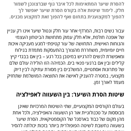
להסרת שיער המתאימות לכל איבר גוף שברצונכן לשמור
חלק. לימוד שיטות אלה בקורס הסרת שיער יאפשר לך
להפוך למקצוענית בתחום ואף להפוך זאת למקצוע מכניס.
עבור נשים רבות, המרדף אחר עור חלק ונטול שיער אינו רק עניין
של אופנה חולפת, אלא חלק עמוק מתחושת הביטחון העצמי
והנוחות האישית. התחושה של עור קטיפתי למגע מעניקה איכות
חיים יומיומית, משחררת מהצורך בהתעסקות מתמדת בגילוח
ומאפשרת לנשים להרגיש במיטבן בכל רגע – בין אם בבגדי קיץ
קלילים ובין אם ברגעי פנאי בים. הכמיהה הזו הולידה עולם שלם
של פתרונות אסתטיים, המשלבים בין מסורת עתיקה לבין דיוק
מקצועי, במטרה להעניק לאישה את התוצאה המושלמת שתחזיק
מעמד לאורך זמן.
שיטות הסרת השיער: בין השעווה לאפילציה
בעולם הקורסים המקצועיים, שתי השיטות המרכזיות שאינן
מבוססות על טכנולוגיית אור הן השעווה והאפילציה, ולכל אחת
מהן מקום של כבוד בארסנל של הקוסמטיקאית. הסרת שיער
בשעווה נחשבת לשיטה הפופולרית ביותר בזכות יכולתה להסיר