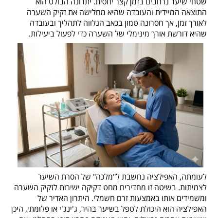
שטחי שיער נרחבים בזמן קצר יחסית. יתרונה הבולט הוא
התוצאה המיידית והעובדה שהיא מחלישה את זקיק השערה
לאורך זמן, אך חסרונה טמון בכאב הנלווה לתהליך ובעובדה
שהיא דורשת אורך מינימלי של השערה כדי לפעול ביעילות.
לעומתה, האפילציה נחשבת ל"מלכה" של הסרת השיער
לצמיתות. בשיטה זו מחדירים מחט דקיקה ישירות לזקיק השערה
ומשמידים אותו באמצעות זרם חשמלי. היתרון האדיר של
האפילציה הוא היכולת לטפל בשיער בהיר, ג'ינג'י או פלומתי, היכן