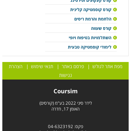
קורס קעקועים ופירסינג
קורס קוסמטיקה קלינית
הלחמת והרמת ריסים
קורס שעווה
השתלמויות בטיפוח ויופי
לימודי קוסמטיקה טבעית
מפת אתר לגולש
|
פרסם באתר
|
תנאי שימוש
|
הצהרת
נגישות
Coursim
לידר סיני 2022 בע"מ (קורסים)
האומן 17, חדרה
פקס: 04-6323192