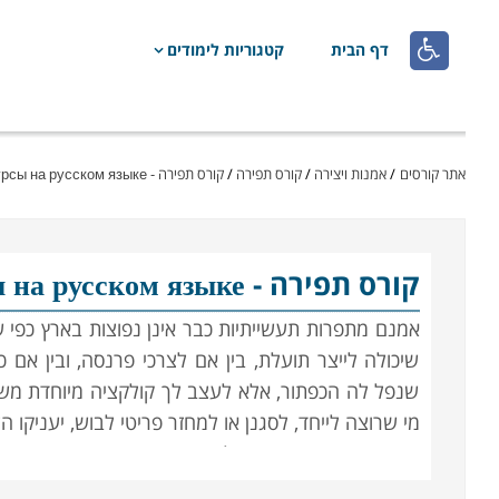

דף הבית
קטגוריות לימודים
אתר קורסים
/
אמנות ויצירה
/
קורס תפירה
/
קורס תפירה - Курсы на русском языке
קורס תפירה
- Курсы на русском языке באזור השפלה
אמנם מתפרות תעשייתיות כבר אינן נפוצות בארץ כפי שה
שיכולה לייצר תועלת, בין אם לצרכי פרנסה, ובין אם 
שנפל לה הכפתור, אלא לעצב לך קולקציה מיוחדת משלך
מי שרוצה לייחד, לסגנן או למחזר פריטי לבוש, יעניקו ה
תפירת בגדים מסחרית לכשעצמה נפוצה כיום פחות, 
מקצועיות, תפירה עילית, התאמה מחודשת של פריטים, ו