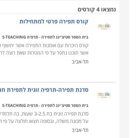
מרבית הקהל הנרשם ללימודי תפירה עושה זאת לצרכי
נמצאו 4 קורסים
תפירה כלולים כבר במסגרת
לימודי עיצוב אופנה
), אך 
קורס תפירה פרטי למתחילות
לעצמם בגדים ייחודיים המושלמים לטעמם האישי.
בית הספר סטיצ'ינג לתפירה - תרפיה S-TEACHING
מה לומדים
קורס היכרות עם אומנות התפירה אשר יחשוף את
קורס תפירה כולל בתוכו את כל השלבים בתהליך התפי
אשר תוכנו נתפר על פי המטרות שאת רוצה לה
מכונות תפירה, איך לבצע את כל סוגי התפרים עבור
תל-אביב
וקישוטים, מכפלות, גימורים וקפלים שונים, וגם העשר
ניסיון קודם.
סדנת תפירה-תרפיה זוגית לתפירת חו
למי מיועד הקורס
כאמור, תפירה בקו יצור מסחרי היא כעת מקצוע נדיר
בית הספר סטיצ'ינג לתפירה - תרפיה S-TEACHING
למדינות בהן הייצור יעיל וזול יותר. הקורסים מיועד 
סדנת תפירה זוגית בת 5
הקורסים מאפשרים להכיר ולהתנסות בכל הקשור לתפי
על מכונה משלה, ובסופה תצאו חולצה על פי המ
בגדים מיוחדים שיתאימו בדיוק למידת גופכם ויחמיאו 
תל-אביב
ועד לעיצוב ותפירה עצמאית של פרטי מלתחה.