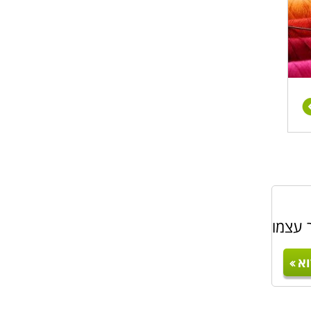
 עצמו
א