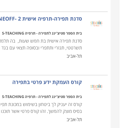
הכלכלה הגלובלית אמנם גרמה לירידה משמעותית בתוע
סדנת תפירה-תרפיה אישית ONEOFF- 2 -להעתקת חולצה ותפירתה
להתאמה, תיקון והתאמת פריטים, אלא כנתיב יצירתי מ
מקורי. ניתן ללמוד את התחום כמעט בכל בתי הספר לאו
בית הספר סטיצ'ינג לתפירה - תרפיה S-TEACHING
ברחבי הארץ כמו למשל בראשון לציון, בתל אביב, ברמת ג
סדנת תפירה אישית בת חמש שעות, בה תלמדי 
תשרטטי, תגזרי ותתפרי ובסופה תצאי עם בגד 
תל-אביב
קורס העמקת ידע פרטי בתפירה
בית הספר סטיצ'ינג לתפירה - תרפיה S-TEACHING
בסיס מוצק להמשך. זהו קורס פרטי אשר תוכנו
תל-אביב