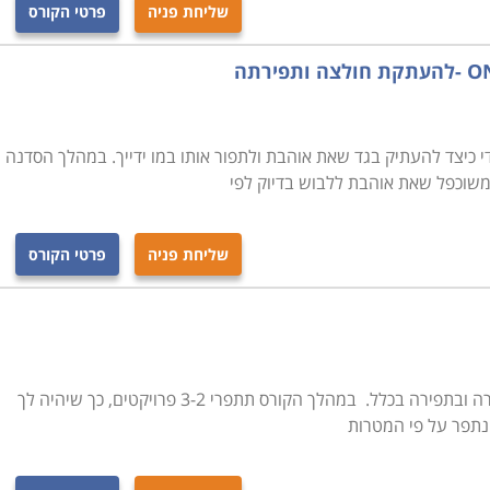
שליחת פניה
פרטי הקורס
לת הכלכלית של מיומנות זו, אולם היא נותרה שימושית לא רק
הנה ומעשיר המאפשר תפירה של פריטים ייחודיים ליצירת מראה
פנה, ניתן ללמוד קורס תפירה בסדנאות פנאי ובבתי ספר שונים
ן או בירושלים.
כיצד להעתיק בגד שאת אוהבת ולתפור אותו במו ידייך. במהלך הסדנה
משוכפל שאת אוהבת ללבוש בדיוק לפי
שליחת פניה
פרטי הקורס
קורס זה יעניק לך ביטחון בשימוש במכונת תפירה ובתפירה בכלל. במהלך הקורס תתפרי 3-2 פרויקטים, כך שיהיה לך
 נתפר על פי המטרות