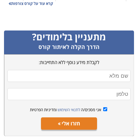
ורלוונטית כבימי עבר. עיצובם של תכשיטים וכלי מתכת
קרא עוד על
קורס צורפות
מושפע מכל תחומי האמנות העכשווית, וענף הצורפות
מפותח מאוד בארץ, תוך שהוא מושפע ממסורות אשר הביאו
איתם מהגרים מארצות שונות עם עלייתם ארצה. ציור לא
מתעניין בלימודים?
ניתן למחוק וליצור מחדש בהתאם למגמה העדכנית, אך
תכשיט שנראה לבעליו כבלוי או מיושן ניתן תמיד להתכה,
הדרך הקלה לאיתור קורס
ויצירה מחודשת של עדי חדש ואופנתי יותר מחומרי הגלם
לקבלת מידע נוסף ללא התחייבות:
המקוריים.
תכשיטים מלווים את האדם בכל התרבויות כמעט, ועיבוד
מתכות יקרות מתועד עוד בימי מצרים העתיקה, לפני כמעט
5000 שנה. כבר אז שימשו כסמל מעמדי ראשון במעלה,
והעידו על מעמד, כוח והון. מאז לא פחת הביקוש אלא רק
עלה ופרח; הדרכים להפקת וכריית מתכות אצילות ואבנים
אני מסכים/ה
לתנאי השימוש
ומדיניות הפרטיות
יקרות השתכללו והלכו, וכמובן שמעגל הצרכנים רק הולך
חזרו אלי
וגדל. אם בעבר הקדום היו תכשיטים ממתכות יקרות ואבני חן
תענוג השמור רק לנכבדים ולעשירים ביותר, הרי שברבות