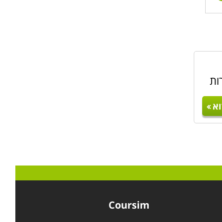
ות
א
Coursim