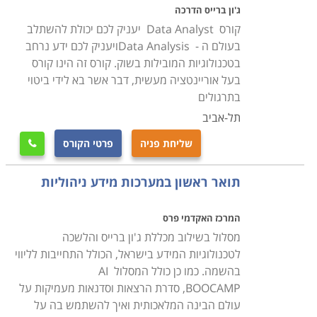
ג'ון ברייס הדרכה
השתדלנו לאסוף עבורכם את מיטב תכניות הלימודים, ואנחנו
קורס Data Analyst יעניק לכם יכולת להשתלב
מקווים שהצלחנו בכך, אך אם בכל אופן לא מצאתם בדיוק
בעולם ה - Data Analysisויעניק לכם ידע נרחב
את קורס מערכות מידע באזור חיפה, אנו מזמינים אתכם
בטכנולוגיות המובילות בשוק. קורס זה הינו קורס
להתקשר ליועצות הלימודים המיומנות שלנו, שינסו לאתר
בעל אוריינטציה מעשית, דבר אשר בא לידי ביטוי
עבורכם עוד הזדמנויות אטרקטיביות שיתאימו לצרכיכם.
בתרגולים
תל-אביב
שליחת פניה
פרטי הקורס

תואר ראשון במערכות מידע ניהוליות
המרכז האקדמי פרס
מסלול בשילוב מכללת ג'ון ברייס והלשכה
לטכנולוגיות המידע בישראל, הכולל התחייבות לליווי
בהשמה. כמו כן כולל המסלול AI
BOOCAMP, סדרת הרצאות וסדנאות מעמיקות על
עולם הבינה המלאכותית ואיך להשתמש בה על