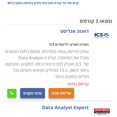
קרא עוד על
קורס מערכות מידע בחיפה והסביבה
ללמוד בחיפה והסביבה זו אפשרות טובה גם לתושבים
הגרים באזורים אחרים בארץ. כביש 6, מנהרות הכרמל,
נמצאו 3 קורסים
כביש נתיבי המפרץ, הרכבת ותשתית האוטובוסים הפכו את
דאטה אנליסט
חיפה והסביבה לאזור בעל נגישות גבוהה. חיפה היא העיר
השלישית בגודלה בישראל ומשמשת כמרכז תעשייתי,
המרכז הארצי ללימודים ICS
תחבורתי, ותרבותי ומתוקף כך הביקוש וגם ההיצע ללימודים
עולם ההייטק צומח במהירות, ותחום ניתוח הנתונים
בה רחב ומגוון.
מוביל את המהפכה. קורס ה-Data Analyst
באזור חיפה נכללים ישובים וערים כמו עכו, טירת כרמל,
של ICS מעניק לכם כרטיס כניסה למקצוע המבוקש
חיפה, קריית ביאליק ומכללות רבות שביניהן
ביותר בשוק. ב-13 מודולים מקיפים תשלטו בכל
הכלים החזקים ביותר:
הטכניון - היחידה ללימודי המשך שנמצאת בחיפה, תל
קורסים בחיפה
אביב - סניף חיפה
שליחת פניה
פרטי הקורס

מכללת מדיאטק ג'ון ברייס בע"מ שנמצאת בשד'
ההסתדרות 46, ת.ד. 25075 לב המפרץ, חיפה
Data Analyst Expert
31250 - סניף חיפה