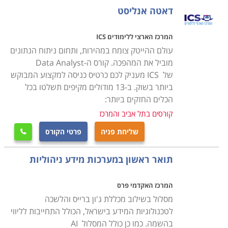
מוניות פרטיות, רכבת ואפילו אפשרות השכרת אופניים.
דאטה אנליסט
באזור תל אביב והמרכז נכללים ישובים וערים כמו חולון,
ראשון לציון, רמת גן, תל אביב, כפר סבא ומכללות רבות
המרכז הארצי ללימודים ICS
שביניהן
עולם ההייטק צומח במהירות, ותחום ניתוח הנתונים
מוביל את המהפכה. קורס ה-Data Analyst
ג'ון ברייס – מכללת הי-טק שנמצאת בבית קורקס,
של ICS מעניק לכם כרטיס כניסה למקצוע המבוקש
משכית 27, הרצליה פיתוח - סניף תל אביב
ביותר בשוק. ב-13 מודולים מקיפים תשלטו בכל
הכלים החזקים ביותר:
הטכניון - היחידה ללימודי המשך שנמצאת בחיפה, תל
אביב - סניף תל אביב
קורסים בתל אביב והמרכז
מכללת נס Ness College שנמצאת בקרית עתידים,
שליחת פניה
פרטי הקורס

בנין 10 ת.ד. 58144 תל אביב 61581 - סניף תל
אביב
תואר ראשון במערכות מידע ניהוליות
HackerU - מרכז להכשרה והשמה בהיי-טק שנמצאת
בשוהם 5, מגדלי פז קומה 3, מתחם הבורסה רמת גן -
המרכז האקדמי פרס
מסלול בשילוב מכללת ג'ון ברייס והלשכה
סניף רמת גן
לטכנולוגיות המידע בישראל, הכולל התחייבות לליווי
השתדלנו לאסוף עבורכם את מיטב תכניות הלימודים, ואנחנו
בהשמה. כמו כן כולל המסלול AI