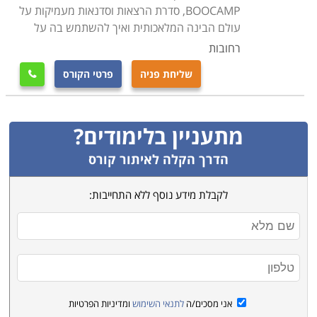
BOOCAMP, סדרת הרצאות וסדנאות מעמיקות על
מקווים שהצלחנו בכך, אך אם בכל אופן לא מצאתם בדיוק
עולם הבינה המלאכותית ואיך להשתמש בה על
את קורס מערכות מידע בתל אביב והמרכז, אנו מזמינים
רחובות
אתכם להתקשר ליועצות הלימודים המיומנות שלנו, שינסו
לאתר עבורכם עוד הזדמנויות אטרקטיביות שיתאימו
שליחת פניה
פרטי הקורס

לצרכיכם.
מתעניין בלימודים?
הדרך הקלה לאיתור קורס
לקבלת מידע נוסף ללא התחייבות:
אני מסכים/ה
לתנאי השימוש
ומדיניות הפרטיות