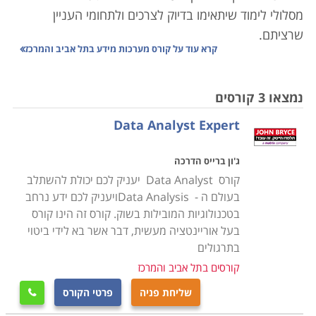
מסלולי לימוד שיתאימו בדיוק לצרכים ולתחומי העניין
שרציתם.
קרא עוד על
קורס מערכות מידע בתל אביב והמרכז
אם הגעתם לחפש קורס מערכות מידע בתל אביב והמרכז אז
אתם מבינים את היתרונות שיש לאזור זה להציע:
נמצאו 3 קורסים
מרכז הפעילות הארצית כמעט בכל תחום נמצא בתל אביב,
Data Analyst Expert
וכפועל יוצא מכך שמסלולי הלימוד של קורס מערכות מידע
מציעים את מיטב המורים והנגישות למרכזי הפעילות גבוהה
ג'ון ברייס הדרכה
ביותר. מכיוון שהתחרותיות והביקוש גבוהים מאוד בתל אביב
קורס Data Analyst יעניק לכם יכולת להשתלב
והסביבה גם ההיצע של מוסדות הלימוד גדול. דבר שיכול
בעולם ה - Data Analysisויעניק לכם ידע נרחב
מצד אחד לבלבל אך מהצד השני כדאי שתבדקו בכל מכללה
בטכנולוגיות המובילות בשוק. קורס זה הינו קורס
המלמדת קורס מערכות מידע בתל אביב והמרכז מה מייחד
בעל אוריינטציה מעשית, דבר אשר בא לידי ביטוי
את מסלול הלימוד שלה ולמה כדאי דווקא ללמוד שם. אם
בתרגולים
גדלתם ואתם מתגוררים באזור אז אתם כבר נהנים מכל דרכי
קורסים בתל אביב והמרכז
התחבורה שיש לעיר להציע. אם לא - דעו שהעיר מרושתת
שליחת פניה
פרטי הקורס

בתשתית תחבורתית הכוללת: אוטובוסים,מוניות שירות וכמובן