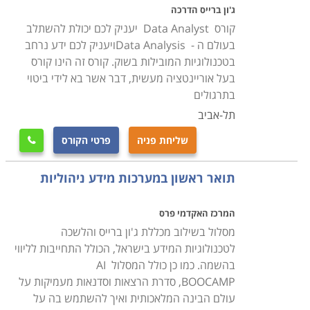
תכנות מחשבים והיכרות עם שפות תכנות, מסדי נתונים,
ג'ון ברייס הדרכה
ניהול פרוייקטים, רשתות מחשבים ותכנות ברשתות, מערכים
קורס Data Analyst יעניק לכם יכולת להשתלב
ובקרת זרימה. הלימודים מיועדים הן לאנשים אשר רואים
בעולם ה - Data Analysisויעניק לכם ידע נרחב
בטכנולוגיות המובילות בשוק. קורס זה הינו קורס
בתחום זה את עתידם המקצועי ורוצים לפתח קריירה בתחום,
בעל אוריינטציה מעשית, דבר אשר בא לידי ביטוי
והן לאנשי ניהול ברמות בינוניות וגבוהות אשר רוצים
בתרגולים
להרחיב את הידע שלהם בתחום המחשבים, ולהבין מה
תל-אביב
קורה בארגון שהם מנהלים מבחינת ניהול הידע, בכדי שיוכלו
שליחת פניה
פרטי הקורס
להבין אותו, ולהשתמש במערכות אלו בצורה יותר מושכלת.

תואר ראשון במערכות מידע ניהוליות
לימודי מקצוע זה כוללים שיעורים עיוניים בהרצאות
פרונטליות ועבודה פרקטית על ידי תרגול רב ביותר הן
המרכז האקדמי פרס
במסגרת הלימודים והן מעבר לשעות הלימודים בבית.
מסלול בשילוב מכללת ג'ון ברייס והלשכה
לתרגול יש ערך רב כהכנה לעבודה המעשית בשטח. מדובר
לטכנולוגיות המידע בישראל, הכולל התחייבות לליווי
בלימודים מלאים לקראת תואר אקדמאי ראשון, או לבעלי
בהשמה. כמו כן כולל המסלול AI
תואר, אשר נמשכים בין 3 ל-4 שנות לימוד, תלוי באיזו
BOOCAMP, סדרת הרצאות וסדנאות מעמיקות על
מכללה בוחרים. אפשר ללמוד קורס מערכות מידע במכללות
עולם הבינה המלאכותית ואיך להשתמש בה על