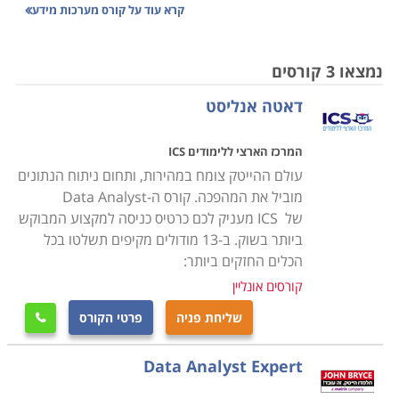
עוסקים בתחום מערכות המידע ממספר היבטים שונים.
קרא עוד על
קורס מערכות מידע
במסגרת הקורס לומדים המשתתפים את כל המעטפת של
מערכות אלו בארגון, כאשר עם יציאתם לשוק העבודה הם
נמצאו 3 קורסים
יכולים לבחור אם לעסוק בנושא בצורה כוללת או להתמחות
דאטה אנליסט
באחד מתתי התחומים שבו.
המרכז הארצי ללימודים ICS
בקורסים השונים לומדים כיצד לבנות ולפתח מערכות מידע,
עולם ההייטק צומח במהירות, ותחום ניתוח הנתונים
לאחסן את המידע בצורה נכונה שיהיה אפשר למצוא אותו
מוביל את המהפכה. קורס ה-Data Analyst
בעת הצורך, לאפיין, לנתח, לבקר ולאבטח אותו. בוגרי
של ICS מעניק לכם כרטיס כניסה למקצוע המבוקש
הקורסים יכולים להשתלב במגוון גדול ביותר של משרות
ביותר בשוק. ב-13 מודולים מקיפים תשלטו בכל
בחברות הייטק, בארגונים גדולים וקטנים, בגופים פוליטיים,
הכלים החזקים ביותר:
בגופים פיננסיים, במפעלי תעשייה, בחברות מסחריות, בגופי
קורסים אונליין
רפואה ובמוסדות לימוד.
שליחת פניה
פרטי הקורס

הלימודים כוללים תכנים רבים הקשורים בעולם המחשבים
Data Analyst Expert
מצד אחד, ובעולם התוכן מצד שני. תכני הלימוד כוללים