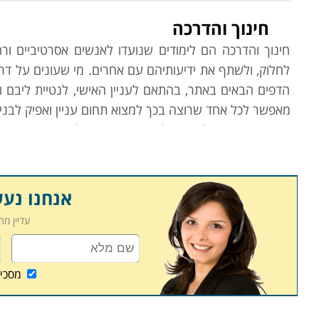
חינוך והדרכה
חינוך והדרכה הם לימודים שנועדו לאנשים אסרטיביים ורה
לחלוק, ולשתף את ידיעותיהם עם אחרים. מי שעונים על דרי
הדפים הבאים באתר, בהתאם לעניין האישי, לנטיית ליבם 
מאפשר לכל אחד שרוצה בכך למצוא תחום עניין ואפיק לבניי
עמוד בית זה יוביל אתכם למספר קטגוריות לימודיות ומקצועיו
קורס מדריכי טיולים בחו"ל
קורס המעניק הכשרה לליווי טיולים מאורגנים בחו"ל. מקצ
אנחנו נע
והדרכה יחד עם חופש והנאה, טיולים ברחבי העולם ומפגשי
עדיין מ
מידע באופן מזמין ומעורר עניין על אתרי תיירות, טיולים
מפגיש עם מזון, שפה, אמנות, אדריכלות, דת והיסטוריה של מ
שהיא גם ריגוש בלתי פוסק.
מסכי
מדריך טיולים