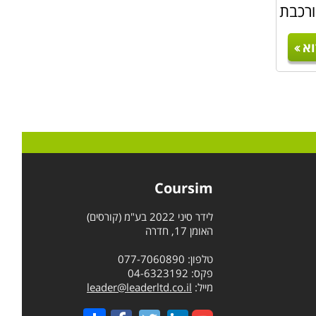
ל סוג
ורכבת
כאן.
א
א עולם
 למתן
תלבות
Coursim
יק על
לידר סיני 2022 בע"מ (קורסים)
אישי –
האומן 17, חדרה
טלפון: 077-7060890
פקס: 04-6323192
מייל:
leader@leaderltd.co.il
נה הם
Share