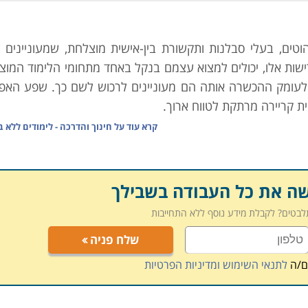
וטים, בעלי סבלנות ותקשורת בין-אישית מוצלחת, שמעוניינים ל
שות אלו, יכולים למצוא עצמם בנקל באחד מתחומי הלימוד המוצגי
ולעומק ההכשרה אותה הם מעוניינים לרכוש לשם כך. שפע האפש
ת קריירה מרתקת לטווח ארוך.
ת מרכזיות:
קרא עוד על
חינוך והדרכה - לימודים ללא ב
וע שמטבע הדברים זוכה לביקוש רב, בשל היותו חוויתי, ומשלב 
שה את כל העבודה בשבילך
ם תרבותיים וחברתיים מרתקים. הקורס מעניק כישורי תקשורת ו
תלבטים? לקבלת מידע נוסף ללא התחייבות
 ונופש ברחבי הגלובוס, ולעשות זאת לעומקם של דברים. מהלך הל
שלח פניה
דינות, עמים ותרבויות באופן מעמיק, מיוחד ויוצא דופן, המאפשר 
ם/ה
לתנאי השימוש ומדיניות הפרטיות