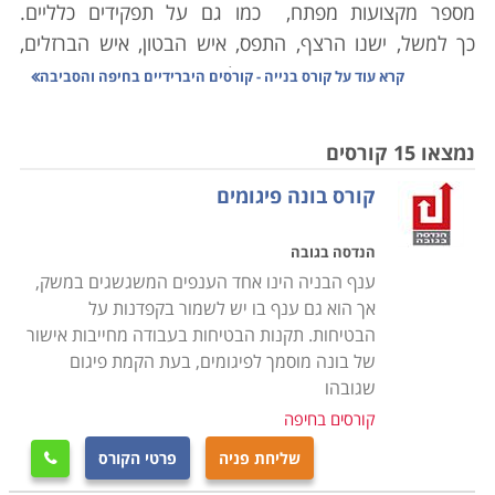
מספר מקצועות מפתח,
כמו גם על תפקידים כלליים.
כך למשל, ישנו הרצף, התפס, איש הבטון, איש הברזלים,
הזגג, הרפד, הטייח והסתת. כל מקצוע דורש ידע מקצועי
קרא עוד על
קורס בנייה - קורסים היברידיים בחיפה והסביבה
ממוקד בנוסף לידע כללי בתחום. להבדיל, ניתן גם לעבוד
כבנאי כללי המבצע את העבודות על פי הנחיות המומחים
נמצאו 15 קורסים
במקום
.
קורס בונה פיגומים
תחום הבניה הוא מגוון ונסמך על מספר גורמים מקצועיים
הנדסה בגובה
העובדים יחד בשיתוף פעולה על
מנת
להוציא פרויקט
ענף הבניה הינו אחד הענפים המשגשגים במשק,
לפועל. לכן, יש צורך בקורס בנייה במסגרתו נלמדים כל
אך הוא גם ענף בו יש לשמור בקפדנות על
יסודות העבודה בהתאם לחלוקה לפי תחומים. כך למשל
הבטיחות. תקנות הבטיחות בעבודה מחייבות אישור
בתחום החומרים נלמדים כל חומרי הבניין שנעשה בהם
של בונה מוסמך לפיגומים, בעת הקמת פיגום
שימוש החל מחול, חצץ, מלט ובטון ועד ברזל, אלומיניום,
שגובהו
זכוכית וחומרים נוספים. בתחום הביצוע נלמדות כל הפעולות
קורסים בחיפה
שצריך לבצע בנאי במהלך העבודה, כמו סדר פעולות, ראייה
שליחת פניה
פרטי הקורס

מערכתית והנחת יסודות. נוסף לכך, במסגרת הקורס נלמדים