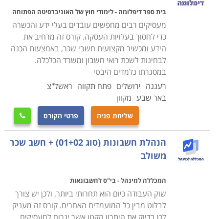
בסיום הקורס לסטודנטים למצוא מקומות עבודה במשרדים
בית ספר דיפלומה - לימודי חוץ של האוניברסיטה הפתוחה
בסקטור הציבורי או הפרטי.
מעסיקים רבים מחפשים עובדים בעלי ידע והכשרה
כדי לחסוך בעלויות העסקה. קורס זה מרחיב את
לימודי קורס חשבי שכר מתקיימים במוסדות לימוד רבים
הידע ומכשיר מקצועית חשבי שכר, באמצעות הכנה
ברחבי הארץ: חיפה, תל אביב, רמת גן, נתניה, הרצליה, כפר
לבחינות לשכת רואי חשבון ומשרד הכלכלה.
סבא ובמקומות נוספים רבים אחרים.
במסגרתו נלמדים היבטי
רעננה
ירושלים
פתח תקווה
ראשל"צ
באר שבע
מקוון
שליחת פניה
פרטי הקורס

הנהלת חשבונות (סוג 01+02) + חשב שכר
משולב
המכללה למינהל - בי"ס לחשבונאות
שוק העבודה כיום הוא תחרותי ביותר, ולכן יש צורך
לבלוט מבין כל המועמדים האחרים. קורס זה מעניק
לכן בדיוק את היתרון הקטן אשר יגרום למעסיקים