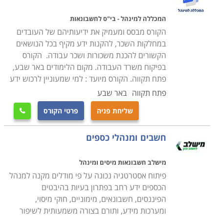
מה לומדים
תוכנית הלימוד התקנית מכילה נושאים רבים ומגוונים כאשר
המכללה למינהל - בי"ס לחשבונאות
הדגש העיקרי הוא כמובן חישובי השכר של העובדים תוך
הקורס מבסס ומעמיק את ידיעותיהם של העובדים
התחשבות בהיבטים הנוספים בנושא זה; דיני עבודה וביטוח
במחלקות השכר, להקנות ידע מקיף בכל הנושאים
הקשורים להכנת משכורות ושכר עבודה. הקורס
לאומי, זכויות העובד, דיני מס הכנסה, ולימוד תוכנות להכנת
בפיקוח משרד העבודה. מקום הלימודים באר שבע,
משכורות (כאשר לרוב מדובר בתוכנת "חשבשבת", "מיכפל"
פתח תקווה. הקורס מיועד : למי שמעוניין לרכוש ידע
או "חישובית" המובילות בשוק). בנוסף נלמדים שיעורי
פתח תקווה
באר שבע
העשרה במודלים פיננסים מורכבים המסייעים לניהול הנכון
והמדוייק של המערכת הכספית של הארגון.
שליחת פניה
פרטי הקורס

בסיום הקורס והצלחה במבחן ההסמכה הממלכתי, מתקבלת
חשבים ומנהלי כספים
תעודה מקצועית וניתן מיד להתחיל לעבוד בתחום, כך שכל
מי שרוצה להתחיל ולעבוד בעולם הפיננסי, יכול באמצעות
מישלב חשבונאות מיסים ומינהל
קורס קצר זה להתפתח לקריירה עשירה ומלאת עניין
פיתוח אסטרטגיה נכונה על פי מודלים מקנה למנהל
ואפשרויות לקידום מקצועי באמצעות המשך לימודים, כמו
הכספים ידע רחב בפתרון בעיות בהיבטים
קורס חשבי שכר בכירים, לימודי ייעוץ מס או חשבונאות
הפיננסים, חשבונאים, מימוניים, חוקי מיסוי,
פיננסית.
ומערכות מידע, ותורם בצורה משמעותית לשיפור