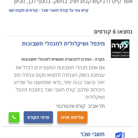
אשר קיים לו ביקוש קבוע ויציב במשק. בנוסף לכך, מכיוון
שבתי עסק מכל הסוגים נמצאים בכל מקום, זהו מקצוע
קרא עוד על
קורס חשבי שכר - קורסים מקוונים
שניתן בו למצוא עבודה בכל מקום וכל איזור, לעבוד כשכיר או
עצמאי, ממשרד או מהבית.
נמצאו 6 קורסים
מיכפל ושיקלולית למנהלי חשבונות
לימודי קורס חשבי שכר מעניקים תעודה מקצועית של משרד
הכלכלה בכפוף למעבר מוצלח של בחינת מקצוע. תכנית
בקרה - המרכז להכשרה מעשית למנהלי חשבונות
הלימודים נקבעת ומותאמת לדרישות משרד התמ"ת אשר
אם אתם מנהלי חשבונות המעוניינים לבדל את
מעניק את הסיווג המקצועי, ובהתאם לכך מובנים השיעורים
עצמכם בשוק העבודה ולמצוא מקום עבודה טוב
בקורס. הלימודים נותנים פתח לעולם החשבונות הפיננסית
יותר ובשכר גבוה יותר, כדאי שתחשבו על שדרוג
בהיבט עמוק ורחב, תוך הבנת התהליכים החיצוניים
היכולות שלכם. קורס חשבי שכר בתוכנת מיכפל
בכלכלה, המקנים בקיאות בניהול החשבונאי של הארגון או
ושיקלולית
בית העסק. לעתים נלמד תחום זה במשותף עם מסלולים
תל-אביב
קורס אינטרנטי
רחבים יותר במסגרת קורס הנהלת חשבונות או לימודי
שליחת פניה
פרטי הקורס

חשבונאות.
חשבי שכר