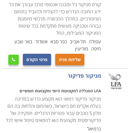
קורס מניקור ג׳ל ומבנה אנטומי מרכז עבורך את כל
ידע החובה הנדרש כדי להצליח ולהוביל בתחום
הציפורניים. במהלך ההכשרה תרכשי מיומנות
גבוהה וטכניקה מעשית מתקדמת בכל שיטות
המניקור המובילות, החל
עפולה
תל-אביב
כפר סבא
אשדוד
באר שבע
חיפה
מודיעין
שליחת פניה
פרטי הקורס

מניקור פדיקור
LFA המכללה למקצועות היופי ומקצועות חופשיים
מניקור פדיקור רפואי הוא מקצוע נדרש במדינה
בעלת אקלים חם כישראל, כשהחום והלחות בה הם
מלון 5 כוכבים עבור פטריות הרגליים. תפקידה של
פדיקוריסטית מקצועית הוא להתאים טיפול אישי לכל
כרמיאל