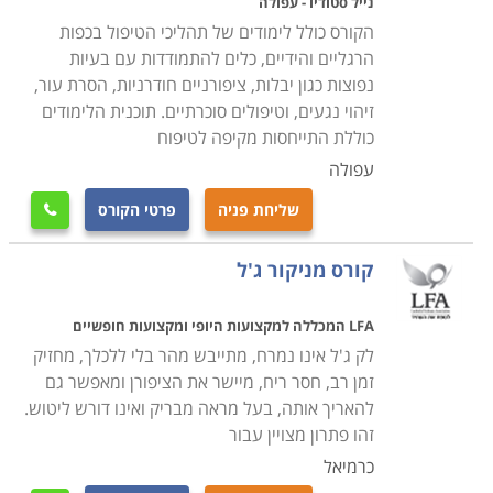
נייל סטודיו - עפולה
לכפות הידיים ולכפות הרגליים תוך דגש על אסתטיקה ועל
הקורס כולל לימודים של תהליכי הטיפול בכפות
עיצוב הציפורניים. ישנה אמרה שהעיניים הן הראי של
הרגליים והידיים, כלים להתמודדות עם בעיות
הנפש. באופן דומה הידיים שלנו כן כרטיס הביקור שלנו ולכם
נפוצות כגון יבלות, ציפורניים חודרניות, הסרת עור,
זיהוי נגעים, וטיפולים סוכרתיים. תוכנית הלימודים
ידיים מטופחות וציפורניים נקיות ומסודרות הן מפתח למראה
כוללת התייחסות מקיפה לטיפוח
מושלם, אלגנטי ויוקרתי
.
עפולה
אילו קורסים זמינים
שליחת פניה
פרטי הקורס

ישנם מסלולי לימוד בהם ניתנת ההסמכה על ידי המכללה
קורס מניקור ג'ל
עצמה, אך מומלץ יותר לגשת למסלולים המוכרים על ידי
משרד הכלכלה, וזמינים במקומות ובבתי ספר רבים.
LFA המכללה למקצועות היופי ומקצועות חופשיים
היתרונות לכך הם משמעותיים. קודם כל מבחינת הסיווג
לק ג'ל אינו נמרח, מתייבש מהר בלי ללכלך, מחזיק
וההכרה המקצועית, שנית מבחינת אחריות וביטוח, וחשוב
זמן רב, חסר ריח, מיישר את הציפורן ומאפשר גם
מכך, קורס שמפוקח על ידי משרד הכלכלה גם מאפשר
להאריך אותה, בעל מראה מבריק ואינו דורש ליטוש.
פעמים רבות ללמוד את המקצוע על חשבון הפיקדון הצבאי.
זהו פתרון מצויין עבור
כרמיאל
תכני הקורס