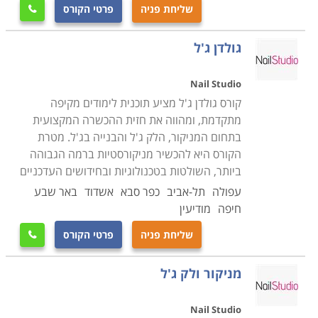
שליחת פניה
פרטי הקורס

בקורס פדיקור מניקור נלמדים תכנים שונים כמו למשל
הפיזיולוגיה של הציפורניים בכפות הרגליים ובכפות הידיים,
גולדן ג'ל
שיטות טיפול שונות, זיהוני בעיות בציפורניים, פטריות העור
ומציאת דרכי התמודדות עמם, הכרת הציוד וחומרי העבודה
Nail Studio
שמשמישים את הפדיקוריסטית מניקוריסטית, שיטות עבודה
קורס גולדן ג'ל מציע תוכנית לימודים מקיפה
עם המכשור החשמלי, פדיקור קוסמטי, רפואי שכולל טיפול
מתקדמת, ומהווה את חזית ההכשרה המקצועית
בציפורן חודרנית, יבלות, פטרת הציפורן ופטרת העור. בנוסף
בתחום המניקור, הלק ג'ל והבנייה בג'ל. מטרת
נלמדות שיטות טיפול שמותאמות לחולי סכרת ללא מכשור
הקורס היא להכשיר מניקורסטיות ברמה הגבוהה
ביותר, השולטות בטכנולוגיות ובחידושים העדכניים
פולשני
. ניתן ללמוד
קורס פדיקור מניקור
שכולל גם טיפולי
עפולה
תל-אביב
כפר סבא
אשדוד
באר שבע
ספא מפנקים, עיסויי כפות הידיים וכפות הרגליים, היכרות עם
חיפה
מודיעין
סוגי פילינג שונים והתאמה שלהם לכל סוגי העור, טיפול
וטיפוח פראפין, טיפוח, לאקים וקישוטים
.
שליחת פניה
פרטי הקורס

מניקור ולק ג'ל
Nail Studio