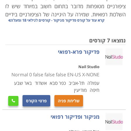
ציפורניים מטופחות מדובר בתחום חשוב במיוחד שיש לו
השלכות רפואיות. שמירה על היגיינה של הציפורניים בידיים
קרא עוד על
קורס פדיקור מניקור - קורסים לגילאי 18 ומעלה
וברגליים היא בעלת השלכות רפואיות ולכם גם גברים וגם
נשים נוהגים לעבור מעת לעת טיפולים אלו.
קורס פדיקור
מניקור נועד להכשיר מחד אנשים בעלי יצירתיות, תפיסה
נמצאו 7 קורסים
חזותית טובה ויכולת לפיתוח ושימור יחסים בינאישיים טובים.
פדיקור פרא-רפואי
מאידך, הוא נועד כל מי שמבקש או מבקשת להשתלב
בתעשיית היופי והאסתטיקה כמטפלים בייחוד בתחום
Nail Studio
הפדיקור הרפואי.
Normal 0 false false false EN-US X-NONE
עפולה
תל-אביב
כפר סבא
אשדוד
באר שבע
מה לומדים
חיפה
מודיעין
בקורס נלמדים תכנים שונים שקשורים לתהליכי הטיפול
שליחת פניה
פרטי הקורס

בכפות הידיים ובכפות הרגליים, וללומדים מוענקים כלים
להתמודד עם בעיות נפוצות בכפות הרגליים והידיים כמו
מניקור ופדיקור רפואי
יבלות, ציפורניים חודרניות, הסרת עור יבש, זיהוי נגעי עור,
פטריות ועוד. בנוסף נלמדות בקורסים הללו טכניקות עיסוי