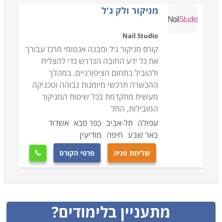
מניקור ולק ג'ל
Nail Studio
קורס מניקור ג׳ל ומבנה אנטומי מרכז עבורך
את כל ידע החובה הנדרש כדי להצליח
ולהוביל בתחום הציפורניים. במהלך
ההכשרה תרכשי מיומנות גבוהה וטכניקה
מעשית מתקדמת בכל שיטות המניקור
המובילות, החל
עפולה
תל-אביב
כפר סבא
אשדוד
באר שבע
חיפה
מודיעין
שליחת פניה
פרטי הקורס

מתעניין בלימודים?