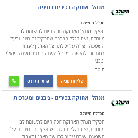
בתחום אחריותו של איש המקצוע בניסיון לאתר מפגעים
מנהלי אחזקה בכירים בחיפה
הדורשים תיקון כמו למשל, מעליות שפג תוקף האחריות
עליהן ויש להזמין את חברת המעליות לתחזוקה שוטפת,
מכללת מישלב
מזגנים רעועים הנוטים ליפול ומהווים סיכון בטיחותי, עצים
תפקיד מנהל האחזקה זוכה היום לתשומת לב
בסביבת חצר המוסד שיש לטפל בהם על מנת למנוע סיכון
מיוחדת, זאת בגלל ההכרה שתפקיד זה חיוני ובעל
השפעה ישירה על יכולתו של הארגון לעמוד
בטיחותי וכדומה
.
בתחרות ולהישרד. מנהל האחזקה נותן מענה ניהולי
וטכני
למי מיועד הקורס
חיפה
הקורס מיועד לכל אדם המבקש לעסוק בתחום מעניין מאוד
המספק אתגר וסיפוק רב. עוד הוא מיועד לאנשים האוהבים
שליחת פניה
פרטי הקורס

לעבוד עם הידיים, לתקן דברים ולהפעיל רמה גבוהה של
מנהלי אחזקה בכירים - מבנים ומערכות
יצירתיות. אחזקה היא מקצוע המגלם בתוכו מגוון תחומים
ומקצועות, תוך שימוש בשיטות עבודה מגוונות. לכן, קורס
מכללת מישלב
ניהול אחזקה מקנה ידע בסיסי במגוון תחומים כדוגמת
תפקיד מנהל האחזקה זוכה היום לתשומת לב
אינסטלציה, נגרות, מסגרות, מנעולנות, חשמל וכדומה.
מיוחדת, זאת בגלל ההכרה שתפקיד זה חיוני ובעל
במסגרת הקורס למעשה תלמדו כיצד להעניק אחזקה
השפעה ישירה על יכולתו של הארגון לעמוד