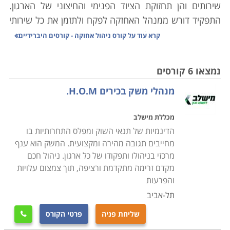
שירותים והן תחזוקת הציוד הפנימי והחיצוני של הארגון.
התפקיד דורש ממנהל האחזקה לפקח ולתזמן את כל שירותי
האחזקה הנדרשים, לוודא את איכות השירות ותקני המוצרים
קרא עוד על
קורס ניהול אחזקה - קורסים היברידיים
בהם משתמשים אנשי השירות וכן לפתור בעיות ותקלות
שצצות. בשל היקף האחריות הרב המוטל על מנהל
נמצאו 6 קורסים
האחזקה עליו להיות מוכשר, מיומן ובעל הידע הנדרש על
מנהלי משק בכירים H.O.M.
מנת לעסוק בתפקיד ביעילות.
מכללת מישלב
קורס ניהול אחזקה מספק ידע רב בתחום ומאפשר לעסוק
הדינמיות של תנאי השוק ומפלס התחרותיות בו
כמנהל אחזקה הן בארגונים מסחריים והן בארגונים ציבוריים
מחייבים תגובה מהירה ומקצועית. המשק הוא ענף
ופרטיים. במסגרת הקורס נלמדים נושאים מגוונים כדוגמת
מרכזי בניהולו ותפקודו של כל ארגון. ניהול חכם
תיקונים טכניים של אלמנטים שונים במבנה, התקנת ריהוט
מקדם זרימה מתקדמת ורציפה, תוך צמצום עלויות
וציוד כדוגמת ארונות, מדפים, לוחות ומזגנים. כמו כן נלמדים
והפרעות
תחומים כדוגמת קשר עם ספקים ועם מנהלים
.
תל-אביב
שליחת פניה
פרטי הקורס

עוד נרכשת היכולת לבצע סקירה של המוסד או המבנה