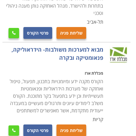
שוטפת בתחומים אלו וכן באילו אנשי מקצוע יש להסתייע
בתחרות ולהישרד. מנהל האחזקה נותן מענה ניהולי
במקרה הצורך
.
חשוב לזכור כי עולם האחזקה הוא מגוון מאוד
וטכני
ודורש ידע נרחב בתחומים רבים. הקורס יקנה לכם את
תל-אביב
היכולת לשמור על רמת תחזוקה גבוהה במוסד או ארגון וכן
שליחת פניה
פרטי הקורס

את הכישורים להתמודד מול האתגרים הטכניים של צוות
התחזוקה
.
מבוא למערכות משולבות- הידראוליקה,
פנאומטיקה ובקרה
מכללת ארז
הקורס מקנה ידע ומיומנויות בתכנון, תפעול, טיפול
ואחזקה של מערכות הידראוליות ופנאומטיות
תעשייתיות וכן ידע בתפעול בקר מתוכנת. הקורס
משלב לימודים עיונים ותרגולים מעשיים במעבדה
ייעודית מתקדמת, אשר מאפשרים למשתתפים
קריות
שליחת פניה
פרטי הקורס
