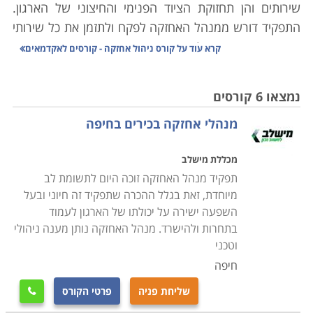
שירותים והן תחזוקת הציוד הפנימי והחיצוני של הארגון.
התפקיד דורש ממנהל האחזקה לפקח ולתזמן את כל שירותי
האחזקה הנדרשים, לוודא את איכות השירות ותקני המוצרים
קרא עוד על
קורס ניהול אחזקה - קורסים לאקדמאים
בהם משתמשים אנשי השירות וכן לפתור בעיות ותקלות
שצצות. בשל היקף האחריות הרב המוטל על מנהל
נמצאו 6 קורסים
האחזקה עליו להיות מוכשר, מיומן ובעל הידע הנדרש על
מנהלי אחזקה בכירים בחיפה
מנת לעסוק בתפקיד ביעילות.
מכללת מישלב
קורס ניהול אחזקה מספק ידע רב בתחום ומאפשר לעסוק
תפקיד מנהל האחזקה זוכה היום לתשומת לב
כמנהל אחזקה הן בארגונים מסחריים והן בארגונים ציבוריים
מיוחדת, זאת בגלל ההכרה שתפקיד זה חיוני ובעל
ופרטיים. במסגרת הקורס נלמדים נושאים מגוונים כדוגמת
השפעה ישירה על יכולתו של הארגון לעמוד
תיקונים טכניים של אלמנטים שונים במבנה, התקנת ריהוט
בתחרות ולהישרד. מנהל האחזקה נותן מענה ניהולי
וציוד כדוגמת ארונות, מדפים, לוחות ומזגנים. כמו כן נלמדים
וטכני
תחומים כדוגמת קשר עם ספקים ועם מנהלים
.
חיפה
שליחת פניה
פרטי הקורס

עוד נרכשת היכולת לבצע סקירה של המוסד או המבנה