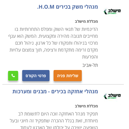
בתחום אחריותו של איש המקצוע בניסיון לאתר מפגעים
מנהלי משק בכירים H.O.M.
הדורשים תיקון כמו למשל, מעליות שפג תוקף האחריות
עליהן ויש להזמין את חברת המעליות לתחזוקה שוטפת,
מכללת מישלב
מזגנים רעועים הנוטים ליפול ומהווים סיכון בטיחותי, עצים
הדינמיות של תנאי השוק ומפלס התחרותיות בו
בסביבת חצר המוסד שיש לטפל בהם על מנת למנוע סיכון
מחייבים תגובה מהירה ומקצועית. המשק הוא ענף
מרכזי בניהולו ותפקודו של כל ארגון. ניהול חכם
בטיחותי וכדומה
.
מקדם זרימה מתקדמת ורציפה, תוך צמצום עלויות
והפרעות
למי מיועד הקורס
תל-אביב
הקורס מיועד לכל אדם המבקש לעסוק בתחום מעניין מאוד
המספק אתגר וסיפוק רב. עוד הוא מיועד לאנשים האוהבים
שליחת פניה
פרטי הקורס

לעבוד עם הידיים, לתקן דברים ולהפעיל רמה גבוהה של
מנהלי אחזקה בכירים - מבנים ומערכות
יצירתיות. אחזקה היא מקצוע המגלם בתוכו מגוון תחומים
ומקצועות, תוך שימוש בשיטות עבודה מגוונות. לכן, קורס
מכללת מישלב
ניהול אחזקה מקנה ידע בסיסי במגוון תחומים כדוגמת
תפקיד מנהל האחזקה זוכה היום לתשומת לב
אינסטלציה, נגרות, מסגרות, מנעולנות, חשמל וכדומה.
מיוחדת, זאת בגלל ההכרה שתפקיד זה חיוני ובעל
במסגרת הקורס למעשה תלמדו כיצד להעניק אחזקה
השפעה ישירה על יכולתו של הארגון לעמוד