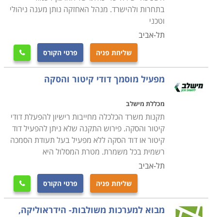
שוטפת בתחומים אלו וכן באילו אנשי מקצוע יש להסתייע
בתחרות ולהישרד. מנהל האחזקה נותן מענה ניהולי
במקרה הצורך
.
חשוב לזכור כי עולם האחזקה הוא מגוון מאוד
וטכני
ודורש ידע נרחב בתחומים רבים. הקורס יקנה לכם את
תל-אביב
היכולת לשמור על רמת תחזוקה גבוהה במוסד או ארגון וכן
שליחת פניה
פרטי הקורס

את הכישורים להתמודד מול האתגרים הטכניים של צוות
התחזוקה
.
מפעיל מוסמך דודי קיטור והסקה
מכללת מישלב
תקנות משרד הכלכלה מחייבות רישיון להפעלת דודי
קיטור והסקה. פירוש התקנה שלא ניתן להפעיל דוד
קיטור או דוד הסקה ללא מפעיל בעל תעודת הסמכה
רשמית בכל משמרת. מטרת המסלול היא
תל-אביב
שליחת פניה
פרטי הקורס

מבוא למערכות משולבות- הידראוליקה,