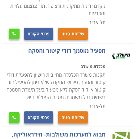
שוטפת בתחומים אלו וכן באילו אנשי מקצוע יש להסתייע
מקדם זרימה מתקדמת ורציפה, תוך צמצום עלויות
במקרה הצורך
.
חשוב לזכור כי עולם האחזקה הוא מגוון מאוד
והפרעות
ודורש ידע נרחב בתחומים רבים. הקורס יקנה לכם את
תל-אביב
היכולת לשמור על רמת תחזוקה גבוהה במוסד או ארגון וכן
שליחת פניה
פרטי הקורס

את הכישורים להתמודד מול האתגרים הטכניים של צוות
התחזוקה
.
מפעיל מוסמך דודי קיטור והסקה
מכללת מישלב
תקנות משרד הכלכלה מחייבות רישיון להפעלת דודי
קיטור והסקה. פירוש התקנה שלא ניתן להפעיל דוד
קיטור או דוד הסקה ללא מפעיל בעל תעודת הסמכה
רשמית בכל משמרת. מטרת המסלול היא
תל-אביב
שליחת פניה
פרטי הקורס

מבוא למערכות משולבות- הידראוליקה,