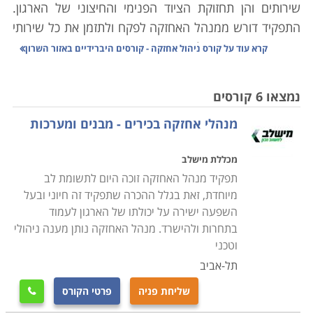
שירותים והן תחזוקת הציוד הפנימי והחיצוני של הארגון.
התפקיד דורש ממנהל האחזקה לפקח ולתזמן את כל שירותי
האחזקה הנדרשים, לוודא את איכות השירות ותקני המוצרים
קרא עוד על
קורס ניהול אחזקה - קורסים היברידיים באזור השרון
בהם משתמשים אנשי השירות וכן לפתור בעיות ותקלות
שצצות. בשל היקף האחריות הרב המוטל על מנהל
נמצאו 6 קורסים
האחזקה עליו להיות מוכשר, מיומן ובעל הידע הנדרש על
מנהלי אחזקה בכירים - מבנים ומערכות
מנת לעסוק בתפקיד ביעילות.
מכללת מישלב
קורס ניהול אחזקה מספק ידע רב בתחום ומאפשר לעסוק
תפקיד מנהל האחזקה זוכה היום לתשומת לב
כמנהל אחזקה הן בארגונים מסחריים והן בארגונים ציבוריים
מיוחדת, זאת בגלל ההכרה שתפקיד זה חיוני ובעל
ופרטיים. במסגרת הקורס נלמדים נושאים מגוונים כדוגמת
השפעה ישירה על יכולתו של הארגון לעמוד
תיקונים טכניים של אלמנטים שונים במבנה, התקנת ריהוט
בתחרות ולהישרד. מנהל האחזקה נותן מענה ניהולי
וציוד כדוגמת ארונות, מדפים, לוחות ומזגנים. כמו כן נלמדים
וטכני
תחומים כדוגמת קשר עם ספקים ועם מנהלים
.
תל-אביב
שליחת פניה
פרטי הקורס

עוד נרכשת היכולת לבצע סקירה של המוסד או המבנה