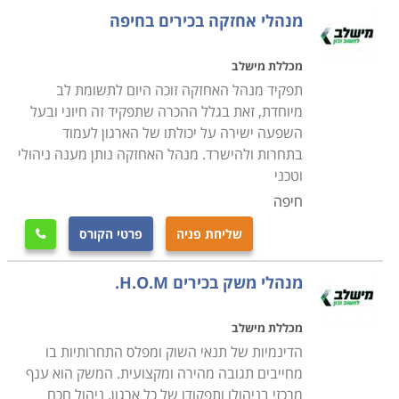
בתחום אחריותו של איש המקצוע בניסיון לאתר מפגעים
מנהלי אחזקה בכירים בחיפה
הדורשים תיקון כמו למשל, מעליות שפג תוקף האחריות
עליהן ויש להזמין את חברת המעליות לתחזוקה שוטפת,
מכללת מישלב
מזגנים רעועים הנוטים ליפול ומהווים סיכון בטיחותי, עצים
תפקיד מנהל האחזקה זוכה היום לתשומת לב
בסביבת חצר המוסד שיש לטפל בהם על מנת למנוע סיכון
מיוחדת, זאת בגלל ההכרה שתפקיד זה חיוני ובעל
השפעה ישירה על יכולתו של הארגון לעמוד
בטיחותי וכדומה
.
בתחרות ולהישרד. מנהל האחזקה נותן מענה ניהולי
וטכני
למי מיועד הקורס
חיפה
הקורס מיועד לכל אדם המבקש לעסוק בתחום מעניין מאוד
המספק אתגר וסיפוק רב. עוד הוא מיועד לאנשים האוהבים
שליחת פניה
פרטי הקורס

לעבוד עם הידיים, לתקן דברים ולהפעיל רמה גבוהה של
מנהלי משק בכירים H.O.M.
יצירתיות. אחזקה היא מקצוע המגלם בתוכו מגוון תחומים
ומקצועות, תוך שימוש בשיטות עבודה מגוונות. לכן, קורס
מכללת מישלב
ניהול אחזקה מקנה ידע בסיסי במגוון תחומים כדוגמת
הדינמיות של תנאי השוק ומפלס התחרותיות בו
אינסטלציה, נגרות, מסגרות, מנעולנות, חשמל וכדומה.
מחייבים תגובה מהירה ומקצועית. המשק הוא ענף
במסגרת הקורס למעשה תלמדו כיצד להעניק אחזקה
מרכזי בניהולו ותפקודו של כל ארגון. ניהול חכם