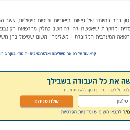
ון רחב במיוחד של גישות, תיאוריות ושיטות טיפוליות, אשר ה
מסדית ומחקרית שיאפשרו להן להיחשב כחלק מהרפואה הקונבנצי
לרפואה המערבית המקובלת, ו"משלימה" משום שטיפול בהן משל
קרא עוד על
רפואה משלימה ואלטרנטיבית - לימודי בוקר בירו
לות נפרדות ומקורות שונים. חלק גדול מתוכן נשענות על כלים מס
מוכרת ביותר, אך ישנם ענפים טיפוליים רבים, הנשענים על י
 הסופרולוגיה מקולומביה, הארומתרפיה מצרפת, יסודות הנטור
שה את כל העבודה בשבילך
אנים, מקורות ההומאופתיה בגרמניה, והרייקי מגיע אלינו מיפן.
תלבטים? לקבלת מידע נוסף ללא התחייבות
 גל העידן החדש רואה בה ערך ותועלת רבה כתחליף הולם ל
שלח פניה
 האלטרנטיבית מעניקה להן תשובה טובה לא פחות מהכלים המקו
ביסוד השילוב בין הגוף והנפש. כך או כך, כיום בארץ גם קופות 
ם/ה
לתנאי השימוש ומדיניות הפרטיות
טיביים במידת הצורך.