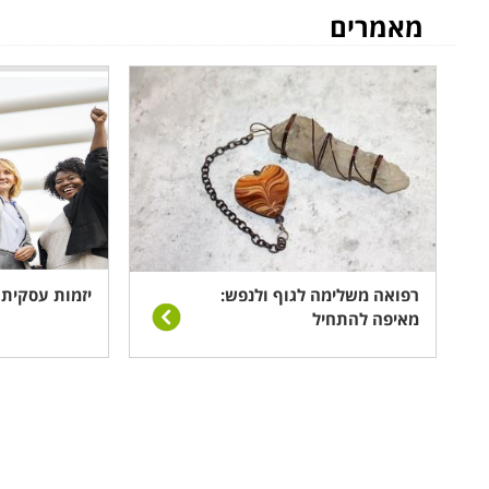
קטגוריית הרפואה המשלימה והאלטרנטיבית היא אחת העמ
מאמרים
בשפע ענפים טיפוליים. להלן סקירה של העמודים השונים 
עיסוי
- מדור רחב הכולל מגוון שיטות מסאז' שבבסיסן טיפו
להרפות, להרגיע ולשפר את הגמישות והתפקוד הפיזי. ישנ
עיסוי רפואי, שיקומי, תראפי, לנשים הרות, לספורטאים, ל
כאבים ולחצים גופניים ורגשיים, ושיפור התפקוד הפיזי והנפשי
לימודי
טווינא
– שיטת טיפול במגע הנעזרת בשמנים, קומפר
הגוף השונות. הטווינה נועדה לפתור רבות מן הבעיות האורתופ
רפואה משלימה לגוף ולנפש:
יזמות עסקית 
מאיפה להתחיל
אירידיולוגיה
– שיטה אבחונית לזיהוי בעיות פיזיולוגיות, נ
4000 שנה, וגם היום נעשה בה שימוש, בין השאר בא
מדוייקים יותר.
לימודי
תזונה
– קטגוריה זו כוללת שני סוגי לימודים; הראשון