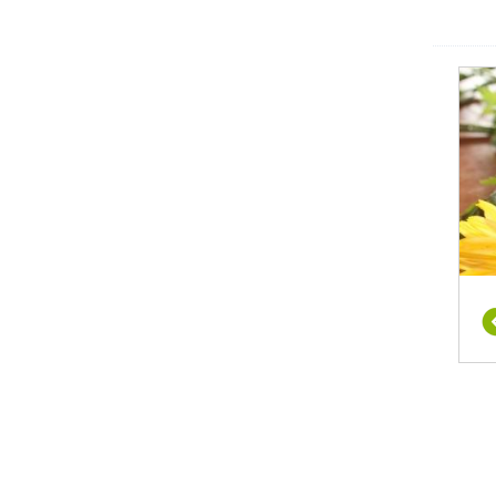
עשרות
במטרה
, כמו
קלה על
רקמות
ם לפני
מצעים
ודרני,