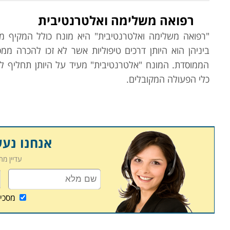
רפואה משלימה ואלטרנטיבית
"רפואה משלימה ואלטרנטיבית" היא מונח כולל המקיף מגו
ביניהן הוא היותן דרכים טיפוליות אשר לא זכו להכרה מ
הממוסדת. המונח "אלטרנטיבית" מעיד על היותן תחליף 
כלי הפעולה המקובלים.
במסגרת זו קיימות דרכי טיפול רבות מאוד הנשענות על אסכו
שהתפתחו בחברות ותרבויות שונות. הרפואה הסינית היא ה
מתרבויות מגוונות מאוד, האיורוודה למשל מגיעה מהודו,
אנחנו נע
המודרנית התגבשו בארה"ב, את האבנים החמות המציאו האינדי
עדיין מ
הרפואה המשלימה זוכה זה שנים לפריחה ממספר סיבות;
המערבית, ישנן בעיות שיסודן הוא פסיכוסומטי והרפואה
אחרים פשוט מחפשים טיפולים בעלי יסוד רוחני, מתוך אמונה 
מסכי
וגם הביטוח הלאומי כבר מאפשרים ומממנים טיפולים אלטרנ