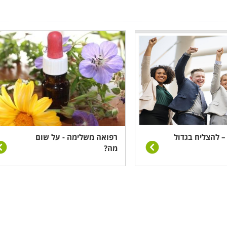
וסות אצלנו באתר קורסים, ומכילה מאות הצעות להכשרות וה
הוקטגוריות המשנה המאכלסות אותה:
ל במגע, חיכוך, לחיצה ושפשוף שרירים ורקמות בגוף ובעצמות, 
ן התמחויות שונות בתחום, שכל אחת מהן מתרכזת בתועלת אחרת
תינוקות, ואפילו עיסוי אירוטי. המטרה המשותפת של כולם היא ה
.
סים, משחות, תמציות צמחים, כוסות רוח, דיקור ומוקסות על 
דיות, ועל כן יש המכנים אותה "פיזיותרפיה סינית".
– להצליח בגדול
רפואה משלימה - על שום
מה?
פשיות ותכונות תורשתיות על פי גלגל העין. מקורה הוא במזרח הקדו
מצעות כלים מודרניים, המאפשרים לבחון את האיריס שבעין בא
 הוא לימודי תזונה כלליים לשיפור הבריאות ואיכות החיים בעידן המ