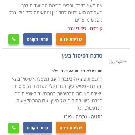
נחשפים לסיטואציות והתנסויות חדשות בחייהם, במהלך
את העץ בלבד, וסכיני חריטה המיועדות לכך.
סדנא.
העבודה היא ידנית לחלוטין ומתאימה לכל גיל. בכל
מפגש מייצרים
סדנאות מיועדות לכל אדם המעוניין להרחיב את אופקיו,
קורסים - לימודי ערב
ללמוד משהו החשוב לחייו, ולהרגיש שהוא עושה משהו עם
שליחת פניה
פרטי הקורס

הידע הזה. הסדנאות מיועדות להעברת ידע וליישומו בזמן
אמת בשילוב כל הנוכחים, מה שמבטיח הטמעה טובה
סדנה לפיסול בעץ
ומהירה של הידע אצל הנוכחים.
סדנאות ניתנות במגוון רחב של מוסדות ופורמטים חברתיים,
סטודיו לאומנויות העץ - חי פלח
התנסות פעילה בעבודה עם מפסלת לפיסול בעץ
וניתן להשתתף בהן בערים שונות ברחבי הארץ: חיפה, תל
ומקבת - פטיש עץ. הכרת כלי העבודה הבסיסיים
אביב, נתניה, פתח תקווה, ירושלים ובאר שבע.
ויצירת הצורות הבסיסיות בהתחשב באופי חומר
הגלם וכיוון הסיבים של העץ. עם ההתמקצעות
הנרכשת, יוכל
נתניה - נתניה - פולג
שליחת פניה
פרטי הקורס
