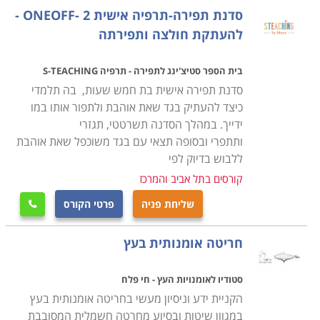
ברמה הקבוצתית. הסדנאות מנוהלות במודל של דיון קבוצתי,
סדנת תפירה-תרפיה אישית ONEOFF- 2 -
כשההרצאה הפרונטלית מגיחה לפרקים על מנת להעביר
להעתקת חולצה ותפירתה
כמות משמעותית של ידע.
בית הספר סטיצ'ינג לתפירה - תרפיה S-TEACHING
סדנאות עשויות להתרחש במספר מודלים של העברה:
סדנת תפירה אישית בת חמש שעות, בה תלמדי
כיצד להעתיק בגד שאת אוהבת ולתפור אותו במו
סדנאות קצרות של יום אחד, סדנאות דו יומיים, סדנאות
ידייך. במהלך הסדנה תשרטטי, תגזרי
שבועיות, ואף סדרת סדנאות המתפרשת על פני מספר
ותתפרי ובסופה תצאי עם בגד משוכפל שאת אוהבת
שבועות. במסגרת הסדנאות מחולקים לנוכחים חומרי לימוד
ללבוש בדיוק לפי
רלוונטיים לרבות דפי עבודה, סיכום החומר הנלמד וכדומה
קורסים בתל אביב והמרכז
בתוך תיקייה מסודרת.
שליחת פניה
פרטי הקורס

מאפיין בולט של סדנאות הוא הלמידה וההתנסות הקבוצתית.
בסדנאות ניתן ללמד, ליישם ולהטמיע ידע הרבה מעבר
חריטה אומנותית בעץ
ליכולתה של הרצאה פרונטלית המיועדת להעביר כמות
משמעותית של ידע בלבד. בסדנאות משתתפים הנוכחים
סטודיו לאומנויות העץ - חי פלח
בכל חלקי הסדנא, הם מקבלים הזדמנות ליישם את הנלמד
הקניית ידע וניסיון מעשי בחריטה אומנותית בעץ
בזמן אמת, הם עצם, הם עם אחרים או הם לפני כולם. רבים
במגוון שיטות ובסיוע מחרטה חשמלית המסובבת