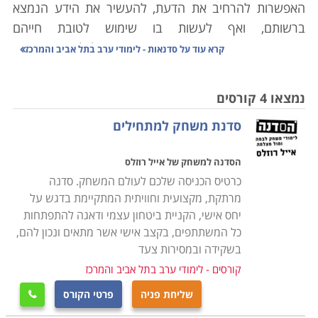
האפשרות להרחיב את הדעת, להעשיר את הידע הנמצא
ברשותם, ואף לעשות בו שימוש לטובת חייהם
הפרטיים. סדנאות הפכו בשנים האחרונות לכלי חשוב ומרכזי
קרא עוד על
סדנאות - לימודי ערב בתל אביב והמרכז
ללימוד והתנסות בתחומי ידע שונים. סדנאות לצמיחה
אישית, סדנאות אמנות, סדנאות מוסיקה, סדנאות בישול
נמצאו 4 קורסים
ואפיה, וכן פאנלים בנושאי אקטואליה, פוליטיקה, מדעים,
סדנת משחק למתחילים
חברה ורוח. שורה ארוכה של נושאים ותחומים בהם ניתן
להרחיב את הדעת, להכיר אנשים חדשים, ופשוט לדעת,
הסדנה למשחק של אייל רוזלס
לדעת יותר, להתנסות.
כרטיס הכניסה שלכם לעולם המשחק. סדנה
מרתקת, מקצועית וחוויתית המתקיימת בדגש על
מה כוללות הסדנאות
יחס אישי, הקניית ביטחון עצמי ודאגה להתפתחות
באופן עקרוני סדנאות כוללות את האלמנטים הבאים: ריכוז
כל המשתתפים, בקצב אישי אשר מתאים ונכון להם,
של קבוצת אנשים סביב לימוד נושא מסויים על ידי מרצה
בשקידה ובמסירות צעד
אחד או שורה של מרצים המעניקים לנוכחים חוויה של ידע
קורסים - לימודי ערב בתל אביב והמרכז
והתנסות בפועל של אלמנטים יישומיים. במהלך הסדנאות
שליחת פניה
פרטי הקורס

משותפים הנוכחים בתהליכים שונים, הן ברמה האישית והן