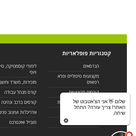
קטגוריות פופלאריות
הנדסאים
לימודי קוסמטיקה, טי
ויופי
מקצועות טיפוליים ופרא
רפואים
מזכירות, משרד וחשב
קורסים מקצועיים
קורס מנהל עבודה
שלום 👋 אני הצ'אטבוט של
לימודי מחשבים ורשתות
קורסים ברכב ונהיגה
האתר! צריך עזרה? התחל
קורסים בניהול
אדריכלות ועיצוב פנים
שיחה.
לימודי שפות
מובייל ואינטרנט