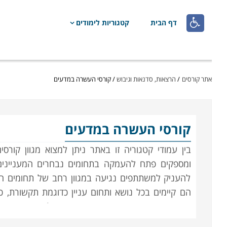

דף הבית
קטגוריות לימודים
אתר קורסים
/
הרצאות, סדנאות וגיבוש
/
קורסי העשרה במדעים
קורסי העשרה במדעים
בין עמודי קטגוריה זו באתר ניתן למצוא מגוון קו
ומספקים פתח להעמקה בתחומים נבחרים המעניינים 
להעניק למשתתפים נגיעה במגוון רחב של תחומים המע
הם קיימים בכל נושא ותחום עניין כדוגמת תקשורת, כל
פיזיקה ועוד. כאשר מדובר בסטודנט הלומד מקצוע ה
המיועדים להעניק לו ידע נוסף בתחומים משיקים למקצו