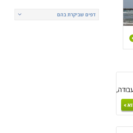
דפים שביקרת בהם
בודה,
א