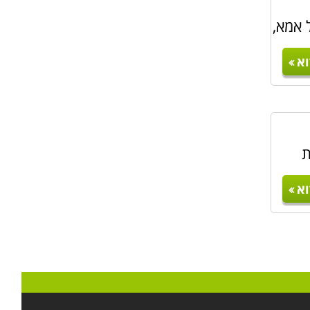
 אמא,
א
ת
א