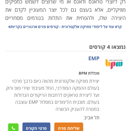
רק ליוצרי טראנס ודאנס או מי שרוצים לשמש כמפיקים
מוזיקליים, אלא בעצם גם לכל יוצר המעוניין לקדם את
היצירה שלו, ולהפחית את התלות בגורמים מסחריים
ובתעשיית המוזיקה הגוססת והעושקת.
קרא עוד על
לימודי מוזיקה אלקטרונית - קורסים פנים ארגוניים בקריות
כל המודל הכלכלי עליו נשענה תעשיית המוסיקה התערער
נמצאו 4 קורסים
ונשחק קשות עם עליית האינטרנט בכלל, ורשתות שיתוף
EMP
הקבצים בפרט. חנויות המוזיקה, אשר היו הזרוע השיווקית
העיקרית של התעשייה, נעלמות והולכות, ומחירי האלבומים
מכללת BPM
שעדיין נמכרת ירדו משמעותית, ומנגנוני ההורדה בתשלום
יצירת מוזיקה אלקטרונית מהווה כיום נדבך מרכזי
בארץ אינם תופסים תאוצה. למעשה, עבור רוב האמנים כיום
בעולם ההפקה המודרני, החל מעיבוד שירי פופ ורוק
הפכו ההקלטות בעיקר לכלי למינוף ההופעות, שנהיו
ועד ליצירת טראקים לרחבות הריקודים הגדולות
מבוקשות ויקרות מבעבר, והן כעת אלו המחוללות את
בעולם. תוכנית הלימודים במסלול EMP עוצבה
ההכנסה העיקרית לאמן.
במטרה להעניק הכשרה
בעקבות ירידת התשואה ממכירות המוסיקה, פחתה
תל אביב
משמעותית גם הנכונות להשקיע בהקלטות את סכומי הכסף
שליחת פניה
פרטי הקורס
