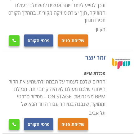
ההקלטות, ורק לבסוף להשלים באולפן חלקים המחייבים
ובכך לסייע ליותר ויותר אנשים להשתלב בעולם
זאת בעיני המפיק והאמן.
המוזיקה, תןך יצירת מוזיקה מקורית. במהלך הקורס
בדיעבד, התמורות שחלו בשוק ההקלטות תרמו
תכירו מגוון
לדמוקרטיזציה של ההיצע; הפצת וקידום מוסיקה חדשה
מקוון
אינה מחייבת עוד חברת הקלטות ממוסדת או אפילו עצמאית
שליחת פניה
פרטי הקורס

המאפשרת השקעה כספית כבדה, אלא די גם בכלים
ומאמצים מקצועיים אותם ניתן ליישם לבד, לרוב אפילו
זמר יוצר
מהבית.
מכללת BPM
למי זה מתאים
החלום שלכם לעמוד על הבמה ולהשמיע את הקול
כמו באומנות הצילום, אשר המחשב פותח את תוצריה לכל
הייחודי שלכם מעולם לא היה קרוב יותר. מכללת
BPM מציגה את ON STAGE – מסלול פרקטי
שינוי שמבקש האמן, כך גם הסאונד מקבל על המחשב
וממוקד, שנבנה במיוחד עבור הדור הבא של
תצורה דיגיטלית, המאפשרת עריכה חופשית וכל מניפולציה
תל אביב
כמעט שירצה היוצר. כך באמצעות התוכנות הדיגיטליות
הייעודיות ניתן להפיק הקלטות בשלות להפצה מסחרית.
שליחת פניה
פרטי הקורס
