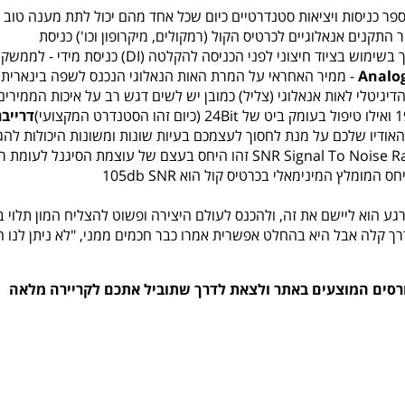
פר כניסות ויציאות סטנדרטיים כיום שכל אחד מהם יכול לתת מענה טוב
ור התקנים אנאלוגיים לכרטיס הקול (רמקולים, מיקרופון וכו') כניסת
InstrumentHi-Z - כניסה לחיבור הגיטרה או גיטרה בס ללא צורך בשימוש בציוד חיצוני לפני הכניסה להקלטה (DI) 
Analog
- ממיר האחראי על המרת האות הנאלוגי הנכנס לשפה בינארית
יגיטלי לאות אנאלוגי (צליל) כמובן יש לשים דגש רב על איכות הממירים
דרייב
האודיו שלכם על מנת לחסוך לעצמכם בעיות שונות ומשונות היכולות להג
כתוצאה מאי תאימות בין המערכת לדרייברים. יחס אות לרעש SNR Signal To Noise Ratio זהו היחס בעצם של עוצמת הסיגנל 
מומלץ המינימאלי בכרטיס קול הוא 105db SNR
ע הוא ליישם את זה, ולהכנס לעולם היצירה ופשוט להצליח המון תלוי ב
ך קלה אבל היא בהחלט אפשרית אמרו כבר חכמים ממני, "לא ניתן לנו הר
קורסים המוצעים באתר ולצאת לדרך שתוביל אתכם לקריירה מלאה