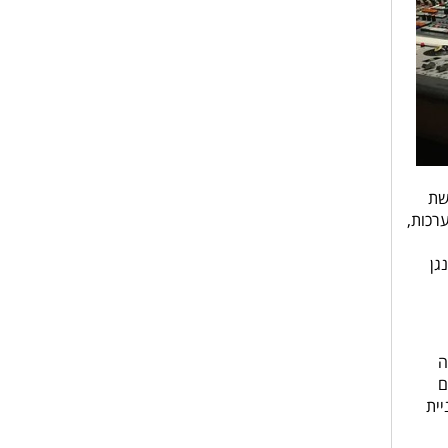
 המשמשת
ערכות,
נגן
ה
ם
יית