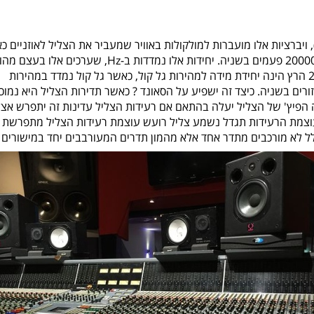
), ויברציות אלו מועברות למולקולות באוויר שמעביר את הצליל לאוזניים כ
הצליל מגיע לאוזניים שלנו, עור התוף רוטט במהירות של 20 עד 20000 פעמים בשניה. יחידות אלו נמדדות ב-Hz, שערכים אל
את רוחב הספקטרום שבו אנו שומעים מ20Hz- עד 20Khz. Hertz הרץ הינה יחידת מידה למהירות גל קול, כאשר גל קול נמדד במהירות
ים שהוא משלים בשניה. לדוגמא : 1Khz ישלים 1000 מחזורים בשניה. כיצד זה ישפיע על הסאונד ? כאשר תדירות הצליל היא נמו
 הפיץ' של הצליל יעלה בהתאם אם רעידות הצליל עדינות זה יתפרש אצל
אר עוצמת הרעידות תגדל נשמע צליל רועש עוצמת רעידות הצליל מתפרשת
למשרעת (Amplitude) גלי קול בדרך כלל לא מורכבים מתדר אחד אלא מהמון תדרים המעורבבים יחד במישור