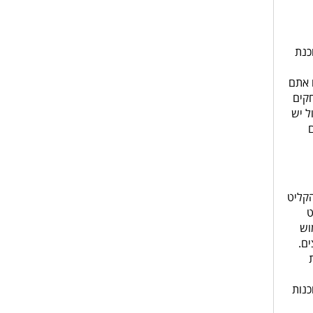
כנת
 אתם
קים
ל יש
ם
הקליט
יט
עם שימוש
ת התקדמו לשימוש במכשירי הקלטה בעלי 16-32 ערוצים.
ד לעבודה עם אודיו נקרא תחנת אודיו דיגיטלית DAW - Digital Audio WorkStation תוכנות