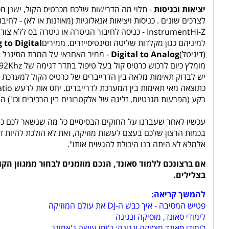
יציאות וכניסות
- תלוי מה הדרישות שלכם מכרטיס הקול, ישנן מס
לצרכים שונים . כניסות ויציאות אנאלוגיות (מאוזנות או לא) - לחיב
למיניהם כגון מקלדות שליטה וסינטיסייזרים. ממירים
 to Digital
(דיגיטל)
Digital to Analog
- ממיר האחראי על המרת הסיגנל הד
מומלץ כיום לרכוש כרטיס קול בעל טיפול בתדר דגימה של 192Khz ואילו טיפול בעומק ביט של 24Bit (כיום זהו הסטנדרט המקצועי)
יש לבדוק תאימות מלאה בין הדרייברים של כרטיס הקול למערכת 
רקע (הפרעות מגנטיות, זליגה של אלקטרונים בין הרכיבים וכו') היחס ה
עכשיו לאחר שעברנו על החוקים הבסיסיים כל מה שנשאר לכם כרג
בכמות הרצון שלכם בעצם לעשות מוזיקה, זאת לא הולכת להיות דר
אלמלא לא היתה בנו היכולת להגשים אותו".
אם ברצונכם ללמוד סאונד, הנכם מוזמנים לבחור ממגוון ה
בצלילים.
להמשך קריאה:
פטיש המסיבה - איך כבש ה-DJ את עולם המוזיקה
לימודי סאונד, מוסיקה ונגינה
לימודי סאונד מוסיקה ונגינה: ג'ימי עושה ג'אמינג