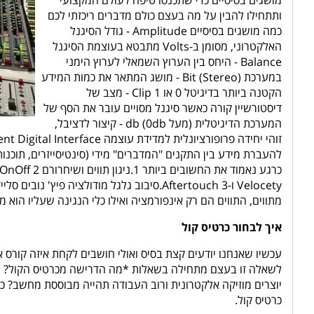
מושגים בסיסיים כדי שתכנסו טיפה לעולם המקצועי
ותתחילו להבין על מה בעצם כולם מדברים ריכזתי לכם
כמה מושגים בסיסיים Amplitude - גודל הסיגנל
האלקטרוני, מסומן ב-Volts מתבטא בעוצמת הסיגנל
Balance - היחס בין הערוץ השמאלי לערוץ הימני
במערכת (Stereo) Bit - מושג המתאר את כמות המידע
הקטנה ביותר בדיגיטל 0 או 1 Clip - מצב של
דיסטורשיין קורה כאשר סיגנל מסויים עובר את הסף של
המערכת הדיגיטלית (מעל 0db) db - קיצור לדציבל,
להעברת מידע בין התקנים "המדברים" מידי (סינטיסייזרים, תוכנות 
Velocety ו-Aftertouch 3.סיבוב גלגל מודולציה 
מתווים, התווים הם רק אינפורמציה ואילו כלי הנגינה שעליו הוא 
איך לבחור כרטיס קול
עכשיו שאנחנו יודעים קצת בסיס ואולי חושבים לקחת איזה קורס 
לשאלה זו בעצם מתחילה בשאלות *מה הדרישה מכרטיס הקול? ה
יוצרים מוזיקה אלקטרונית ורוב העבודה תהייה מבוססת מחשב? כ
כרטיס קול.