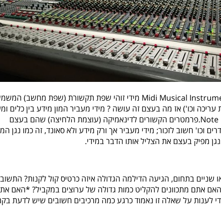
זוהי יחידה פרופורציונלית למדידת עוצמה Midi Musical Instrument Digital Interface מידי זוהי שפת תקשורת (שפת מחשב)
עריכה וכו') אז מה בעצם זה עושה ? מידי מעביר המון מידע בין כלים ומ
כרגע נאמוד את החשובים ביותר 1.ניגון תווים ושיחרורם Note OnOff 2.פרמטרים הקשורים לדינאמיקה (עוצמת הלחיצה) שהם בעצם
פיץ' נובים סליידרים וכו' חשוב לזכור; מידי מעביר אך ורק מידע ולא סאונד, זה כמו נגן המ
מנגן מפיק בעצם את הצליל אותו הדבר במידי.
או שניים בתחום, הגיעה הדילמה הגדולה איזה כרטיס קול לקנות? התשוב
אם אתם מתכוונים להקליט כמות גדולה של ערוצים במקביל? *האם את
די לענות על שאלה זו נאמוד כרגע כמה מרכיבים חשובים שיש לדעת בקנ