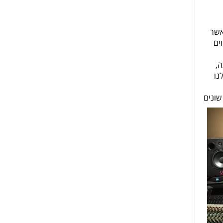
אשר
ו בעצם מהווים
כה,
נו
ים שונים