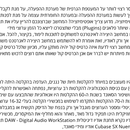
ונסר רצוי לוותר על המעטפת הגרפית של מערכת ההפעלה, על מנת לקבל
ם שצריך לעשות במערכת ההפעלה ובמערכת החומרתית עצמה על מנת לפנות
ימיזציה. מדוע צריך אופטימיזציה? המחשב שברצונכם להריץ עליו את תו
העריכה דורש יציבות ומהירות עיבוד, על מנת שתוכלו לפתוח כמה שיותר פלאגים (Plugins) מבלי שתצטרכו לייצא כל הזמן ערוצי מידי
במחשב היצירה לאינטרנט למשחקים לתוכנות לימוד, בקיצור, להכל. אם
ב אך ורק לאודיו, זאת אומרת לא להשתמש במחשב היצירה לאנרטנט משח
חשב רצוי לדעת איזה כרטיס קול יהיה מותקן עליו, מכיוון שלכל כרטיס קו
ת מיותרות יש לברר אם אכן הכרטיס קול שאותו אתם רוצים לרכוש מתאי
יו מעוצבים במיוחד להקלטות חיות של נגנים, העדפה בהקלטה היתה ל
את כל הנגנים ביחד מאשר להקליט כל כלי לחוד (OverDubbing) עם כניסת הטכנולוגיה להקלטות רב ערוציות, נפתחה האפשרות להקל
זמרים ונגנים בניפרד, ובזמנים שונים, עקב כך הדגש עבר לבידוד ושיפור הסאונד בשנות ה-60 ההקלטות היו אנאלוגיות שהתבצעו 
בטייפ מגנטי בעל 8 ערוצים. (ככה הקליטו את הביטלס) ואילו בשנות ה-70 ההקלטו
יטלי ומספר הערוצים מוגבל אך ורק בנפח של הדיסק הקשיח או במגבלות
יקלית הינו תפקיד גדול מאד, מאחר והוא מחליף את המיקסרים, מכשירי
הקלטה, סינטיסייזרים אפקטים וכו' מחשב המיוע