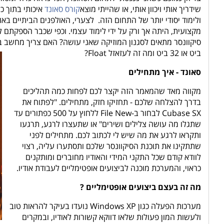
שידריך אותי ויכוון אותי, או שהייתי מוצא
קורס סאונד
איכותי בתוך כ
ולימוד יסודי יותר של התחום הזה.
לצערי, האולפנים הביתיים באו
מקצועית, היתה אך ורק על ידי לימוד עצמי. וכפי שכבר הספקתם לה
ביט או 32 ביט ומה זה לעזאזל Float?
סאונד - איך מתחילים
מקווה מאד שהמאמר הזה יקצר לכם לפחות כמה תהליכים
בדרך להצלחה שלכם - תחזיקו חזק, מתחילים. "לפתוח את
Cubase SX לבחור ב-File New ללחוץ על 500 כפתורים עד
שתגלו מה עושה צלילים ושירים" או שתעצרו לרגע, תרגעו
ותקראו לרגע את מה שיש לי לכתוב לכם. מתחילים לפני
שתתקינו את תוכנת הסיקוונסר שלכם ותסתערו עליה, רצוי
לוודא קודם שכל התקני המידי והאודיו מחוברים ומותקנים
כראוי, והמערכת מוכנה לביצועים אופטימליים לעבודת אודיו.
מה זה בעצם ביצועים אופטימליים
?
מערכות הפעלה כגון Windows XP נועדו בעיקר להראות טוב
ולעשות המון פעולות שלאו דווקא קשורות לאודיו, ובמקרים