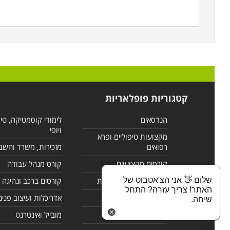
קטגוריות פופלאריות
הנדסאים
לימודי קוסמטיקה, טי
ויופי
מקצועות טיפוליים ופרא
רפואים
מזכירות, משרד וחשב
קורסים מקצועיים
קורס מנהל עבודה
שלום 👋 אני הצ'אטבוט של
לימודי מחשבים ורשתות
קורסים ברכב ונהיגה
האתר! צריך עזרה? התחל
קורסים בניהול
אדריכלות ועיצוב פנים
שיחה.
לימודי שפות
מובייל ואינטרנט