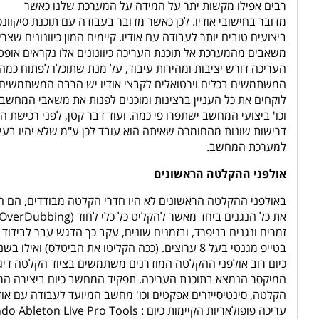
רבים אפילו מקשות יתר על המידה על המערכת שלנו כאשר
מדובר בחישובי אודיו. לכן כאשר מדובר בעבודה עם תוכנת סיקו
ביצועים טובים יותר לעבודה עם אודיו. קיימים המון כיוונוני
משאבים מהמערכת אל תוכנת העריכה כיוונונים אלו נקראים אופט
המשתמשים בכלים וירטואלים לקבצי אודיו יש הרבה המשתמשים 
לוקחים את כל העניין ברצינות ומוכנים לפנות את משאבי המחש
וכו' ביצועי המחשב ישתפרו פי כמה. ועוד דבר קטן, לפני רכישת המ
דרישות שונות מהחומרה שאיתה הוא עובד לכן ע"מ שלא יהיו בעיו
למערכת המחשב.
אולפני ההקלטה הראשונים
באולפני ההקלטה הראשונים לא היו חדרי הקלטה מבודדים, הם ה
כיום רוב אולפני ההקלטה המודרנים משתמשים בציוד הקלטה דיג
המיקסר הנמצא בתוכנת העריכה. תפקיד המחשב כיום ביצירה המוז
עריכה פופולאריות הקיימות כיום : Cubase SX Nuendo Ableton Live Pro Tools אודיו ומידי סאונד,