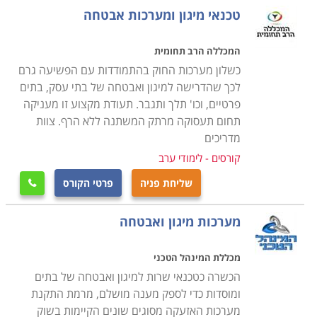
טכנאי מיגון ומערכות אבטחה
הקורס אינו דורש כל ידע מוקדם, מדובר בקורס הנערך
כשישה חודשים, ביום לימודים אחד בבוקר או ביומיים בשעות
המכללה הרב תחומית
הערב, בהתאם לתכנית מוסד הלימודים, כאשר ניתן לשלב
כשלון מערכות החוק בהתמודדות עם הפשיעה גרם
את הלימודים עם העבודה הקיימת, ורק בסיום הקורס, עם
לכך שהדרישה למיגון ואבטחה של בתי עסק, בתים
פרטיים, וכו' תלך ותגבר. תעודת מקצוע זו מעניקה
קבלת התעודה המקצועית להשתלב באחת החברות בתחום
תחום תעסוקה מרתק המשתנה ללא הרף. צוות
או לחילופין להקים עסק עצמאי ולסלול דרך לקראת קריירה
מדריכים
רווחית ומצליחה.
קורסים - לימודי ערב
היכן ניתן ללמוד
שליחת פניה
פרטי הקורס

קיימים מספר מוסדות לימוד בהם ניתן ללמוד קורס זה, כאשר
בחלקם קיים אף מערך השמה אשר מסייע לתלמידים למצוא
מערכות מיגון ואבטחה
משרה מתאימה לאחר שהם מסיימים את כל מטלות הקורס,
שכן, אחד הדברים החשובים הוא להתחיל לעבוד מיד עם
מכללת המינהל הטכני
קבלת התעודה, ליישם את כל מה שנלמד ולקבל ניסיון
הכשרה כטכנאי שרות למיגון ואבטחה של בתים
מקצועי בתחום.
ומוסדות כדי לספק מענה מושלם, מרמת התקנת
מערכות האזעקה מסוגים שונים הקיימות בשוק