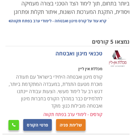
ביותר בתחום, תוך לימוד הצד הטכני בצורה מעמיקה
ויסודית, התקנת המערכות השונות, איתור תקלות ופתרונן
באופן יעיל ואפקטיבי. במסגרת הלימודים יועברו שיעורים
קרא עוד על
קורס מיגון ואבטחה - לימודי ערב בפתח תקווה
מקצועיים מהיסוד, בכל תחומי מערכות האזעקה, לגילוי
פריצות וגילוי אש ועשן כך שניתן יהיה לאבחן כל תקלה
נמצאו 5 קורסים
במערכת המיגון או האבטחה,
הכרת המעגל הסגור, מערכות
טכנאי מיגון ואבטחה
האינטרקום, התקנה לבתים חכמים, כאשר בנוסף לידע
התיאורטי יועברו שיעורים מעשיים אשר יאפשרו התנסות
מכללת אין ליין
בכל מערכת באופן מקצועי.
קורס מיגון ואבטחה היחידי בישראל עם תעודה
מוכרת מטעם התמ"ת, במעבדה המתקדמת ביותר,
הלימודים בקורס מיגון ואבטחה מכשירים לקראת אחד
דגש רב על לימוד מעשי. הצעות עבודה יינתנו
המקצועות המובילים והמבוקשים, שכן כיום כמעט בכל חנות
לתלמידים כבר במהלך הקורס בחברות מיגון
או בית פרטי קיימת מערכת מעגל סגור, המאבטחת מפני
ואבטחה מובילות כגון: מוקד
חדירה של פורצים, גנבים ואף מאפשרת בזמן אמת להפעיל
קורסים - לימודי ערב בפתח תקווה
את כוחות האבטחה לטיפול בחדירה של גורמים בלתי
שליחת פניה
פרטי הקורס

רצויים.