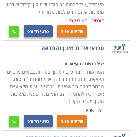
קורס מיגון ואבטחה נלמד במסגרת תכנית לימודים גמישה,
העבודה, ועד לרמות גבוהות של תיקון, קידוד ושדרוג
כאשר חשוב לוודא מראש כי מדובר במוסד לימודים אמין
מערכות אזעקה משולבות טלוויזיות
ומקצועי וכי התעודה המתקבלת בסיום הקורס הינה מוכרת
קורסים - לימודי ערב
בחברות המובילות בתחום, שכן מדובר בהשקעה של זמן
שליחת פניה
פרטי הקורס

וכסף יקרים.
טכנאי שרות מיגון והתראה
יעיל הכשרות מקצועיות
המודעות הרבה כיום למיגון ובטיחות בבתים פרטיים
ועסקים, כמו גם החמרת דרישות חברות הביטוח,
גורמת למחסור משמעותי בטכנאי שרות מקצועיים
אשר יוכלו להתמודד עם התקנת והפעלת מערכות
מיגון. מטרת הקורס
באר שבע
שליחת פניה
פרטי הקורס
