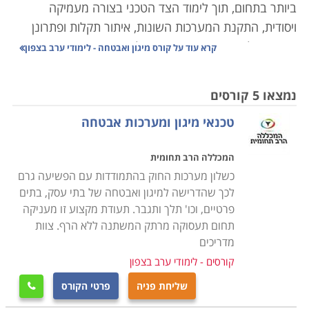
ביותר בתחום, תוך לימוד הצד הטכני בצורה מעמיקה
ויסודית, התקנת המערכות השונות, איתור תקלות ופתרונן
באופן יעיל ואפקטיבי. במסגרת הלימודים יועברו שיעורים
קרא עוד על
קורס מיגון ואבטחה - לימודי ערב בצפון
מקצועיים מהיסוד, בכל תחומי מערכות האזעקה, לגילוי
פריצות וגילוי אש ועשן כך שניתן יהיה לאבחן כל תקלה
נמצאו 5 קורסים
במערכת המיגון או האבטחה,
הכרת המעגל הסגור, מערכות
טכנאי מיגון ומערכות אבטחה
האינטרקום, התקנה לבתים חכמים, כאשר בנוסף לידע
התיאורטי יועברו שיעורים מעשיים אשר יאפשרו התנסות
המכללה הרב תחומית
בכל מערכת באופן מקצועי.
כשלון מערכות החוק בהתמודדות עם הפשיעה גרם
לכך שהדרישה למיגון ואבטחה של בתי עסק, בתים
הלימודים בקורס מיגון ואבטחה מכשירים לקראת אחד
פרטיים, וכו' תלך ותגבר. תעודת מקצוע זו מעניקה
המקצועות המובילים והמבוקשים, שכן כיום כמעט בכל חנות
תחום תעסוקה מרתק המשתנה ללא הרף. צוות
או בית פרטי קיימת מערכת מעגל סגור, המאבטחת מפני
מדריכים
חדירה של פורצים, גנבים ואף מאפשרת בזמן אמת להפעיל
קורסים - לימודי ערב בצפון
את כוחות האבטחה לטיפול בחדירה של גורמים בלתי
שליחת פניה
פרטי הקורס

רצויים.