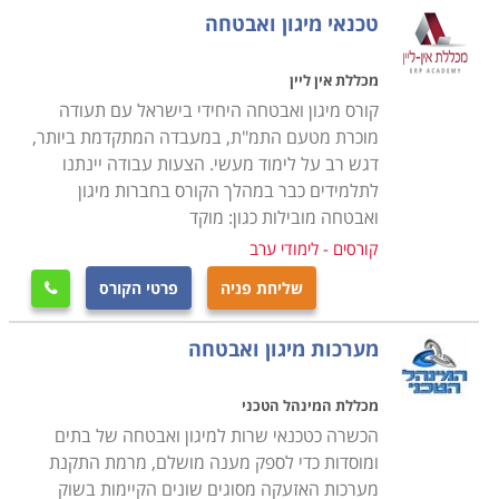
טכנאי מיגון ואבטחה
הקורס אינו דורש כל ידע מוקדם, מדובר בקורס הנערך
כשישה חודשים, ביום לימודים אחד בבוקר או ביומיים בשעות
מכללת אין ליין
הערב, בהתאם לתכנית מוסד הלימודים, כאשר ניתן לשלב
קורס מיגון ואבטחה היחידי בישראל עם תעודה
את הלימודים עם העבודה הקיימת, ורק בסיום הקורס, עם
מוכרת מטעם התמ"ת, במעבדה המתקדמת ביותר,
דגש רב על לימוד מעשי. הצעות עבודה יינתנו
קבלת התעודה המקצועית להשתלב באחת החברות בתחום
לתלמידים כבר במהלך הקורס בחברות מיגון
או לחילופין להקים עסק עצמאי ולסלול דרך לקראת קריירה
ואבטחה מובילות כגון: מוקד
רווחית ומצליחה.
קורסים - לימודי ערב
היכן ניתן ללמוד
שליחת פניה
פרטי הקורס

קיימים מספר מוסדות לימוד בהם ניתן ללמוד קורס זה, כאשר
בחלקם קיים אף מערך השמה אשר מסייע לתלמידים למצוא
מערכות מיגון ואבטחה
משרה מתאימה לאחר שהם מסיימים את כל מטלות הקורס,
שכן, אחד הדברים החשובים הוא להתחיל לעבוד מיד עם
מכללת המינהל הטכני
קבלת התעודה, ליישם את כל מה שנלמד ולקבל ניסיון
הכשרה כטכנאי שרות למיגון ואבטחה של בתים
מקצועי בתחום.
ומוסדות כדי לספק מענה מושלם, מרמת התקנת
מערכות האזעקה מסוגים שונים הקיימות בשוק