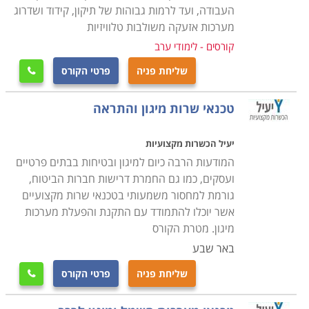
קורס מיגון ואבטחה נלמד במסגרת תכנית לימודים גמישה,
העבודה, ועד לרמות גבוהות של תיקון, קידוד ושדרוג
כאשר חשוב לוודא מראש כי מדובר במוסד לימודים אמין
מערכות אזעקה משולבות טלוויזיות
ומקצועי וכי התעודה המתקבלת בסיום הקורס הינה מוכרת
קורסים - לימודי ערב
בחברות המובילות בתחום, שכן מדובר בהשקעה של זמן
שליחת פניה
פרטי הקורס

וכסף יקרים.
טכנאי שרות מיגון והתראה
יעיל הכשרות מקצועיות
המודעות הרבה כיום למיגון ובטיחות בבתים פרטיים
ועסקים, כמו גם החמרת דרישות חברות הביטוח,
גורמת למחסור משמעותי בטכנאי שרות מקצועיים
אשר יוכלו להתמודד עם התקנת והפעלת מערכות
מיגון. מטרת הקורס
באר שבע
שליחת פניה
פרטי הקורס
