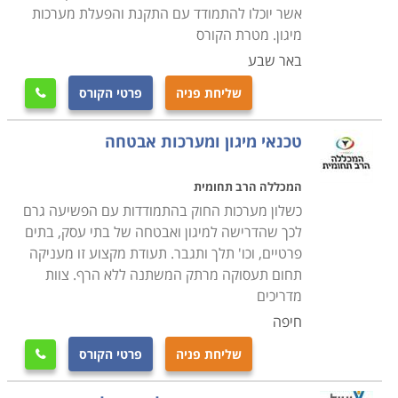
קורס מיגון ואבטחה נלמד במסגרת תכנית לימודים גמישה,
אשר יוכלו להתמודד עם התקנת והפעלת מערכות
כאשר חשוב לוודא מראש כי מדובר במוסד לימודים אמין
מיגון. מטרת הקורס
ומקצועי וכי התעודה המתקבלת בסיום הקורס הינה מוכרת
באר שבע
בחברות המובילות בתחום, שכן מדובר בהשקעה של זמן
שליחת פניה
פרטי הקורס

וכסף יקרים.
טכנאי מיגון ומערכות אבטחה
המכללה הרב תחומית
כשלון מערכות החוק בהתמודדות עם הפשיעה גרם
לכך שהדרישה למיגון ואבטחה של בתי עסק, בתים
פרטיים, וכו' תלך ותגבר. תעודת מקצוע זו מעניקה
תחום תעסוקה מרתק המשתנה ללא הרף. צוות
מדריכים
חיפה
שליחת פניה
פרטי הקורס
