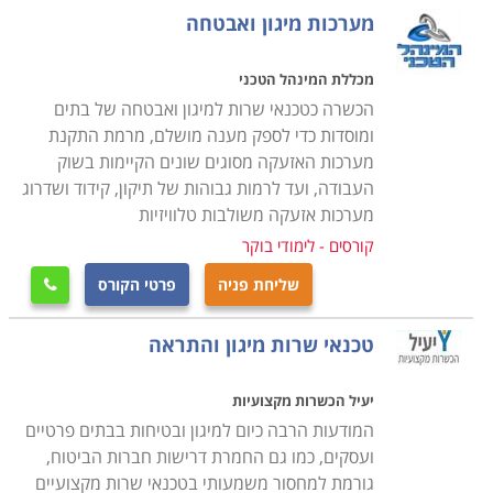
מערכות מיגון ואבטחה
הקורס אינו דורש כל ידע מוקדם, מדובר בקורס הנערך
כשישה חודשים, ביום לימודים אחד בבוקר או ביומיים בשעות
מכללת המינהל הטכני
הערב, בהתאם לתכנית מוסד הלימודים, כאשר ניתן לשלב
הכשרה כטכנאי שרות למיגון ואבטחה של בתים
את הלימודים עם העבודה הקיימת, ורק בסיום הקורס, עם
ומוסדות כדי לספק מענה מושלם, מרמת התקנת
מערכות האזעקה מסוגים שונים הקיימות בשוק
קבלת התעודה המקצועית להשתלב באחת החברות בתחום
העבודה, ועד לרמות גבוהות של תיקון, קידוד ושדרוג
או לחילופין להקים עסק עצמאי ולסלול דרך לקראת קריירה
מערכות אזעקה משולבות טלוויזיות
רווחית ומצליחה.
קורסים - לימודי בוקר
היכן ניתן ללמוד
שליחת פניה
פרטי הקורס

קיימים מספר מוסדות לימוד בהם ניתן ללמוד קורס זה, כאשר
בחלקם קיים אף מערך השמה אשר מסייע לתלמידים למצוא
טכנאי שרות מיגון והתראה
משרה מתאימה לאחר שהם מסיימים את כל מטלות הקורס,
שכן, אחד הדברים החשובים הוא להתחיל לעבוד מיד עם
יעיל הכשרות מקצועיות
קבלת התעודה, ליישם את כל מה שנלמד ולקבל ניסיון
המודעות הרבה כיום למיגון ובטיחות בבתים פרטיים
מקצועי בתחום.
ועסקים, כמו גם החמרת דרישות חברות הביטוח,
גורמת למחסור משמעותי בטכנאי שרות מקצועיים