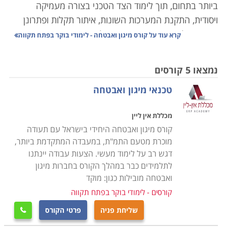
ביותר בתחום, תוך לימוד הצד הטכני בצורה מעמיקה
ויסודית, התקנת המערכות השונות, איתור תקלות ופתרונן
באופן יעיל ואפקטיבי. במסגרת הלימודים יועברו שיעורים
קרא עוד על
קורס מיגון ואבטחה - לימודי בוקר בפתח תקווה
מקצועיים מהיסוד, בכל תחומי מערכות האזעקה, לגילוי
פריצות וגילוי אש ועשן כך שניתן יהיה לאבחן כל תקלה
נמצאו 5 קורסים
במערכת המיגון או האבטחה,
הכרת המעגל הסגור, מערכות
טכנאי מיגון ואבטחה
האינטרקום, התקנה לבתים חכמים, כאשר בנוסף לידע
התיאורטי יועברו שיעורים מעשיים אשר יאפשרו התנסות
מכללת אין ליין
בכל מערכת באופן מקצועי.
קורס מיגון ואבטחה היחידי בישראל עם תעודה
מוכרת מטעם התמ"ת, במעבדה המתקדמת ביותר,
הלימודים בקורס מיגון ואבטחה מכשירים לקראת אחד
דגש רב על לימוד מעשי. הצעות עבודה יינתנו
המקצועות המובילים והמבוקשים, שכן כיום כמעט בכל חנות
לתלמידים כבר במהלך הקורס בחברות מיגון
או בית פרטי קיימת מערכת מעגל סגור, המאבטחת מפני
ואבטחה מובילות כגון: מוקד
חדירה של פורצים, גנבים ואף מאפשרת בזמן אמת להפעיל
קורסים - לימודי בוקר בפתח תקווה
את כוחות האבטחה לטיפול בחדירה של גורמים בלתי
שליחת פניה
פרטי הקורס

רצויים.