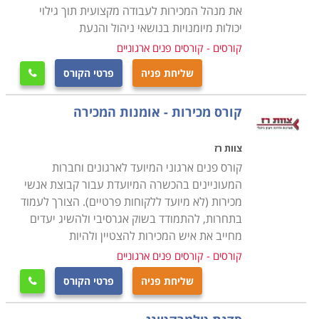
את מנהל המכירות לעבודה מקצועית תוך גילוי
במכירות מדובר גם עליה בשכר עקב כך. ובינינו - כל עובד
יכולות מיומנויות בנושאי ניהול והנעת
אוהב גם לשבור את השגרה לפעמים ולעבור כמה שעות של
קורסים - קורסים פנים ארגוניים
סדנה היא שבירת שגרה. סדנת מכירות לארגונים יכולות
להתקיים בכל חברה בכל עיר, החל מחיפה ונהריה בצפון
שליחת פניה
פרטי הקורס

דרך תל אביב וירושלים עד באר שבע ואילת.
קורס מכירות - אומנות המכירה
צוות רז
קורס פנים ארגוני המיועד לארגונים וחברות
המעוניינים בהכשרה המיועדת עבור קבוצת אנשי
מכירות (לא מיועד ללקוחות פרטיים). הצורך לעמוד
בתחרות, להתמודד בשוק אגרסיבי ולהשיג יעדים
מחייב את איש המכירות להצטיין ולהיות
קורסים - קורסים פנים ארגוניים
שליחת פניה
פרטי הקורס
