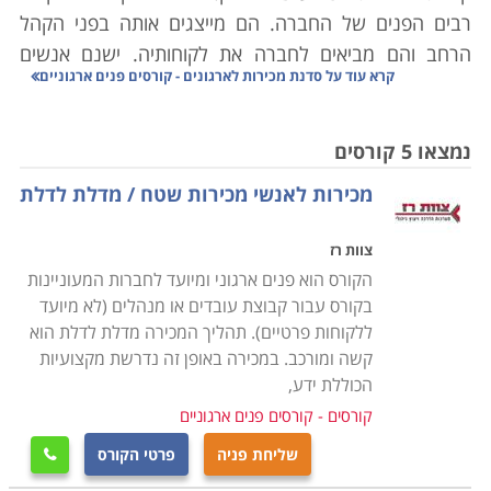
רבים הפנים של החברה. הם מייצגים אותה בפני הקהל
הרחב והם מביאים לחברה את לקוחותיה. ישנם אנשים
קרא עוד על
סדנת מכירות לארגונים - קורסים פנים ארגוניים
בעלי נטיה טבעית יותר לתקשורת עם אנשים ובעלי יכולות
ורבאליות טובות יותר, אך עדיין כל איש מכירות צריך לקבל
חיזוקים וכלים וסדנת מכירות לארגונים היא בהחלט אפשרות
נמצאו 5 קורסים
טובה.
מכירות לאנשי מכירות שטח / מדלת לדלת
תוכן סדנה
צוות רז
בין הנושאים הנלמדים בסדנת מכירות לארגונים הם תהליך
הקורס הוא פנים ארגוני ומיועד לחברות המעוניינות
המכירה: השלבים והמרכיבים שהופכים אותה למנצחת, כיצד
בקורס עבור קבוצת עובדים או מנהלים (לא מיועד
פונים ללקוח ומתחילים שיחת מכירה- מה נכון ומה לא נכון
ללקוחות פרטיים). תהליך המכירה מדלת לדלת הוא
לעשות, זיהוי ואיתור צרכי הלקוח, טכניקות להצגת המוצר
קשה ומורכב. במכירה באופן זה נדרשת מקצועיות
וצורות שכנוע, טיפול בהתנגדויות תוך התמודדות עם סוגי
הכוללת ידע,
לקוחות שונים, ניהול משא ומתן עם הלקוח, תקשורת בלתי
קורסים - קורסים פנים ארגוניים
מילולית ושפת גוף. כל הנושאים נלמדים באופן מעשי תוך
שליחת פניה
פרטי הקורס

ביצוע סימולציות בין המשתתפים וניתוחן. הסדנאות הן פנים