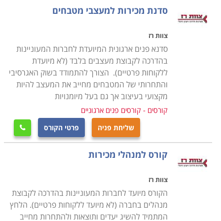
ארגוניות ומותאמות בדיוק לאותו ארגון או חברה ולצרכים
סדנת מכירות למעצבי מטבחים
שלהם. הסדנה מדברת בצורה קונקרטית יותר ופחות כללית
בגלל ההתייחסות למוצרים הספציפים של החברה. איש
צוות רז
המקצוע לומד כיצד להציג מוצרים אלה, על מה לשים את
סדנא פנים ארגונית המיועדת לחברות המעוניינות
הדגש כשמציעים אותם למכירה ולמה להתייחס פחות, איך
בהדרכה לקבוצת מעצבים בלבד (לא מיועדת
ללקוחות פרטיים). הצורך להתמודד בשוק האגרסיבי
לענות לשאלותיהם של הלקוחות באופן שיוכיח ידע ובקיאות
והתחרותי של המטבחים מחייב את המעצב להיות
לגבי המוצרים.
מקצועי בעיצוב אך גם בעל מיומנויות
משך סדנה
קורסים - קורסים פנים ארגוניים
סדנת מכירות לאירגונים יכולה להיות בת מספר שעות ויכולה
שליחת פניה
פרטי הקורס

גם להיות קורס ממושך יותר הכולל כמה מפגשים. הכל תלוי
בארגון או בחברה ובסיכום שהם מגיעים אליו עם חברת
קורס למנהלי מכירות
ההדרכה.
צוות רז
סדנת מסוג זה חשובה גם להעלאת המורל בחברה. כל עובד
הקורס מיועד לחברות המעוניינות בהדרכה לקבוצת
אוהב להרגיש שמשקיעים בו, לקבל הזדמנויות להתפתח
מנהלים בחברה (לא מיועד ללקוחות פרטיים). הלחץ
ולרכוש כלים חדשים כדי לבצע את עבודתו טוב יותר, כאשר
המתמיד להשיג יעדים ותוצאות ולהתחרות מחייב