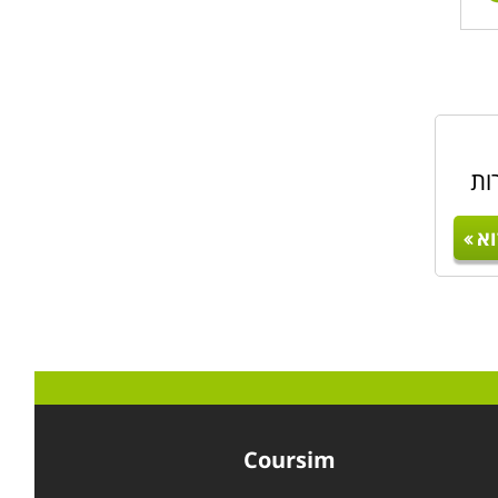
ות
א
Coursim