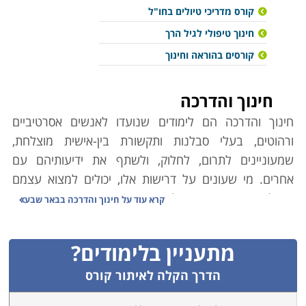
קורס מדריכי טיולים בחו"ל
חינוך טיפולי לגיל הרך
קורסים בהוראה וחינוך
חינוך והדרכה
חינוך והדרכה הם לימודים שנועדו לאנשים אסרטיביים
ורהוטים, בעלי סבלנות ותקשורת בין-אישית מוצלחת,
שמעוניינים לתרום, לחלוק, ולשתף את ידיעותיהם עם
אחרים. מי שעונים על דרישות אלו, יכולים למצוא עצמם
בנקל באחד מתחומי הלימוד המוצגים בין הדפים הבאים
קרא עוד על
חינוך והדרכה בבאר שבע
באתר, בהתאם לעניין האישי, לנטיית ליבם ולעומק ההכשרה
אותה הם מעוניינים לרכוש לשם כך. שפע האפשרויות
מתעניין בלימודים?
מאפשר לכל אחד שרוצה בכך למצוא תחום עניין ואפיק
לבניית קריירה מרתקת לטווח ארוך.
הדרך הקלה לאיתור קורס
עמוד בית זה יוביל אתכם למספר קטגוריות לימודיות